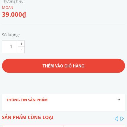
Thương hiệu:
MOAN
39.000₫
Số lượng:
+
-
THÊM VÀO GIỎ HÀNG
THÔNG TIN SẢN PHẨM
SẢN PHẨM CÙNG LOẠI
pre
n