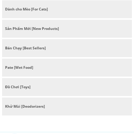
Dành cho Mèo [For Cats]
Sản Phẩm Mới [New Products]
Bán Chạy [Best Sellers]
Pate [Wet Food]
Đồ Chơi [Toys]
Khử Mùi [Deodorizers]