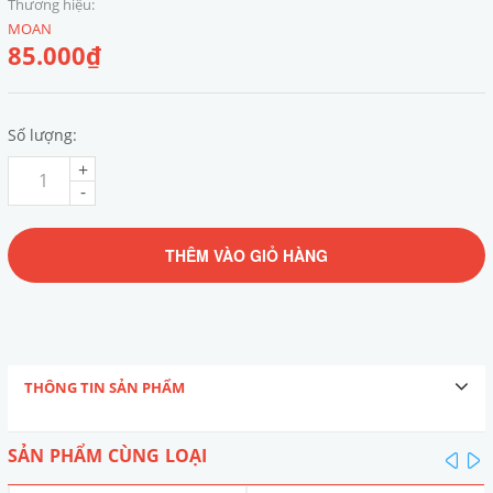
Thương hiệu:
MOAN
85.000₫
Số lượng:
+
-
THÊM VÀO GIỎ HÀNG
THÔNG TIN SẢN PHẨM
SẢN PHẨM CÙNG LOẠI
pre
n