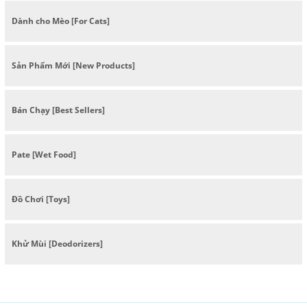
Dành cho Mèo [For Cats]
Sản Phẩm Mới [New Products]
Bán Chạy [Best Sellers]
Pate [Wet Food]
Đồ Chơi [Toys]
Khử Mùi [Deodorizers]