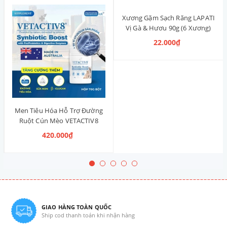
Xương Gặm Sạch Răng LAPATI
Vị Gà & Hươu 90g (6 Xương)
22.000₫
Men Tiêu Hóa Hỗ Trợ Đường
Ruột Cún Mèo VETACTIV8
Synbiotic Boost Úc 70g
420.000₫
GIAO HÀNG TOÀN QUỐC
Ship cod thanh toán khi nhận hàng