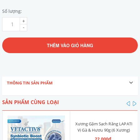
Số lượng:
+
-
THÊM VÀO GIỎ HÀNG
THÔNG TIN SẢN PHẨM
SẢN PHẨM CÙNG LOẠI
pre
n
Xương Gặm Sạch Răng LAPATI
Vị Gà & Hươu 90g (6 Xương)
22.000₫