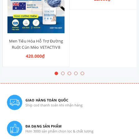
Men Tiêu Hóa Hỗ Trợ Đường
Ruột Cún Mèo VETACTIV8
Synbiotic Boost Úc 70g
420.000₫
GIAO HÀNG TOÀN QUỐC
Ship cod thanh toán khi nhận hàng
ĐA DẠNG SẢN PHẨM
Hơn 3000 sản phẩm chọn lọc & chất lượng