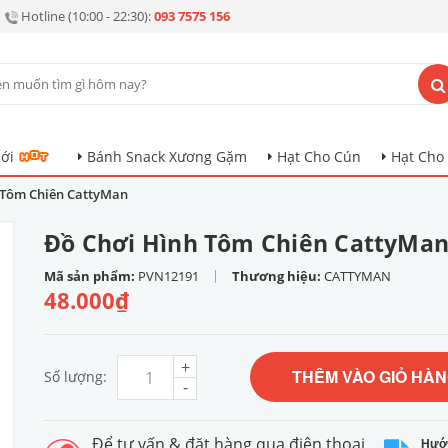
Hotline (10:00 - 22:30):
093 7575 156
ới
Bánh Snack Xương Gặm
Hạt Cho Cún
Hạt Cho
 Tôm Chiên CattyMan
Đồ Chơi Hình Tôm Chiên CattyMa
|
Mã sản phẩm:
PVN12191
Thương hiệu:
CATTYMAN
48.000₫
+
THÊM VÀO GIỎ HÀ
Số lượng:
-
Để tư vấn & đặt hàng qua điện thoại
Hướ