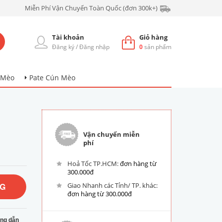
Miễn Phí Vận Chuyển Toàn Quốc (đơn 300k+)
Tài khoản
Giỏ hàng
Đăng ký
/
Đăng nhập
0
sản phẩm
 Mèo
Pate Cún Mèo
n
Vận chuyển miễn
phí
Hoả Tốc TP.HCM:
đơn hàng từ
300.000đ
NG
Giao Nhanh các Tỉnh/ TP. khác:
đơn hàng từ 300.000đ
ng dẫn