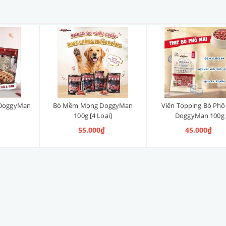
 DoggyMan
Bò Mềm Mọng DoggyMan
Viên Topping Bò Phô
100g [4 Loại]
DoggyMan 100g
55.000₫
45.000₫