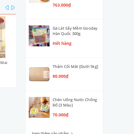
763.000₫
prev
next
Gà Lát Sấy Mềm Gooday
Hàn Quốc 300g
Hết hàng
 Mai
Viên Topping Gà Phô Mai
Viên Topping Gà & Rau C
Thảm Cối Mát [Dưới 5kg]
DoggyMan 100g
DoggyMan 100g
80.000₫
45.000₫
45.000₫
Chén Uống Nước Chống
Đổ [3 Màu]
70.000₫
Xem thêm sản phẩm