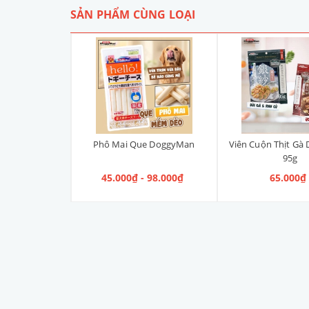
SẢN PHẨM CÙNG LOẠI
ên DoggyMan
Phô Mai Que DoggyMan
Viên Cuộn Thịt Gà
95g
 75.000₫
45.000₫ - 98.000₫
65.000₫