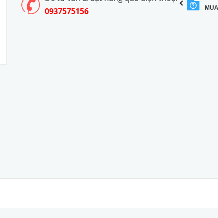
MUA
0937575156