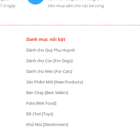
 1-3 ngày
tâm mua sắm cho các bé cưng
Danh mục nổi bật
Dành cho Quý Phụ Huynh
Dành cho Cún [For Dogs]
Dành cho Mèo [For Cats]
Sản Phẩm Mới [New Products]
Bán Chạy [Best Sellers]
Pate [Wet Food]
Đồ Chơi [Toys]
Khử Mùi [Deodorizers]