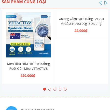
SẢN PHẨM CÙNG LOẠI
pre
n
Xương Gặm Sạch Răng LAPATI
Vị Gà & Hươu 90g (6 Xương)
22.000₫
Men Tiêu Hóa Hỗ Trợ Đường
Ruột Cún Mèo VETACTIV8
Synbiotic Boost Úc 70g
420.000₫