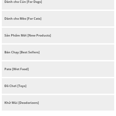
Dành cho Cún [For Dogs]
Dành cho Mèo [For Cats]
Sản Phẩm Mới [New Products]
Bán Chạy [Best Sellers]
Pate [Wet Food]
Đồ Chơi [Toys]
Khử Mùi [Deodorizers]