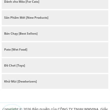
Dành cho Mèo [For Cats]
Sản Phẩm Mới [New Products]
Bán Chạy [Best Sellers]
Pate [Wet Food]
Đồ Chơi [Toys]
Khử Mùi [Deodorizers]
Copyright © 2026 Bản quyền của CÔNG TY TNHH WWVINA. Giấy