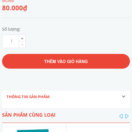
MOAN
80.000₫
Số lượng:
+
-
THÊM VÀO GIỎ HÀNG
THÔNG TIN SẢN PHẨM
SẢN PHẨM CÙNG LOẠI
pre
n