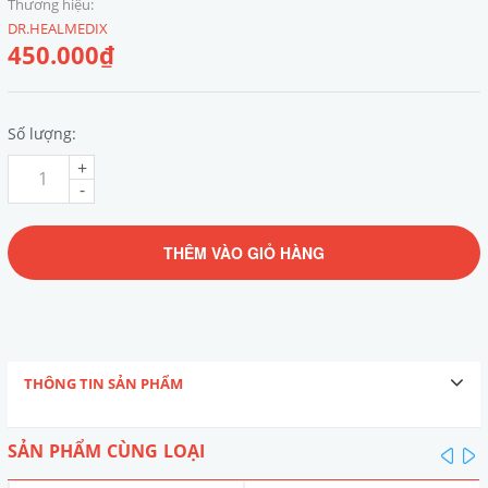
Thương hiệu:
DR.HEALMEDIX
450.000₫
Số lượng:
+
-
THÊM VÀO GIỎ HÀNG
THÔNG TIN SẢN PHẨM
SẢN PHẨM CÙNG LOẠI
pre
n