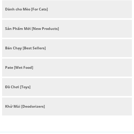
Dành cho Mèo [For Cats]
Sản Phẩm Mới [New Products]
Bán Chạy [Best Sellers]
Pate [Wet Food]
Đồ Chơi [Toys]
Khử Mùi [Deodorizers]