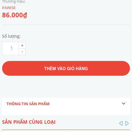
Thương hiệu:
PAWISE
86.000₫
Số lượng:
+
-
THÊM VÀO GIỎ HÀNG
THÔNG TIN SẢN PHẨM
SẢN PHẨM CÙNG LOẠI
pre
n