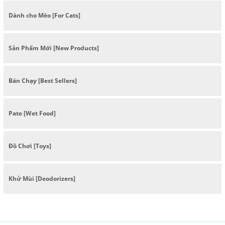
Dành cho Mèo [For Cats]
Sản Phẩm Mới [New Products]
Bán Chạy [Best Sellers]
Pate [Wet Food]
Đồ Chơi [Toys]
Khử Mùi [Deodorizers]