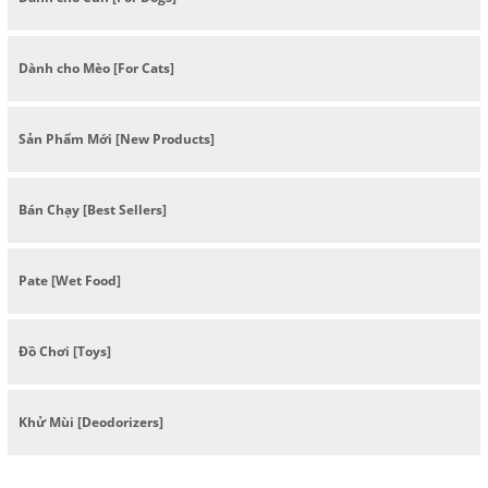
Dành cho Mèo [For Cats]
Sản Phẩm Mới [New Products]
Bán Chạy [Best Sellers]
Pate [Wet Food]
Đồ Chơi [Toys]
Khử Mùi [Deodorizers]