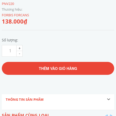
PNV220
Thương hiệu:
FORBIS FORCANS
138.000₫
Số lượng:
+
-
THÊM VÀO GIỎ HÀNG
THÔNG TIN SẢN PHẨM
SẢN PHẨM CÙNG LOẠI
pre
n