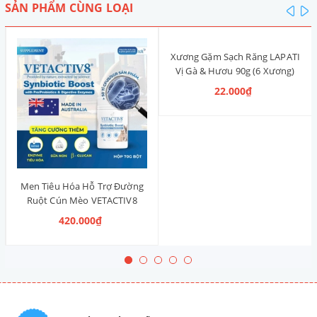
SẢN PHẨM CÙNG LOẠI
pre
n
Xương Gặm Sạch Răng LAPATI
Vị Gà & Hươu 90g (6 Xương)
22.000₫
Men Tiêu Hóa Hỗ Trợ Đường
Ruột Cún Mèo VETACTIV8
Synbiotic Boost Úc 70g
420.000₫