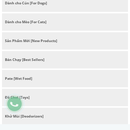
Dành cho Cún [For Dogs]
Dành cho Mèo [For Cats]
Sản Phẩm Mới [New Products]
Bán Chạy [Best Sellers]
Pate [Wet Food]
Đồ Chơi [Toys]
Khử Mùi [Deodorizers]