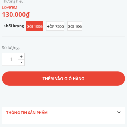
Thương hiệu:
LOVE'EM
130.000₫
Khối lượng
GÓI 100G
HỘP 750G
GÓI 10G
Số lượng:
+
-
THÊM VÀO GIỎ HÀNG
THÔNG TIN SẢN PHẨM