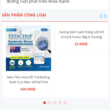
đường ruột phát triển khỏe mạnh.
SẢN PHẨM CÙNG LOẠI
pre
n
Xương Gặm Sạch Răng LAPATI
Vị Gà & Hươu 90g (6 Xương)
22.000₫
Men Tiêu Hóa Hỗ Trợ Đường
Ruột Cún Mèo VETACTIV8
Synbiotic Boost Úc 70g
420.000₫