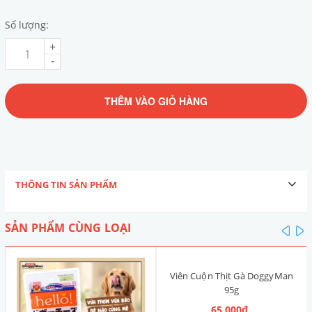
Số lượng:
+
-
THÊM VÀO GIỎ HÀNG
THÔNG TIN SẢN PHẨM
SẢN PHẨM CÙNG LOẠI
pre
n
Viên Cuộn Thịt Gà DoggyMan
95g
65.000₫