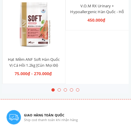
V.O.M RX Urinary +
Hypoallergenic Hàn Quốc - Hỗ
Trợ Điều Trị Tiết Niệu & Chống
450.000₫
Dị Ứng cho Cún 1.4kg
Hạt Mềm ANF Soft Hàn Quốc
Vị Cá Hồi 1.2kg [Cún Mọi Độ
Tuổi]
75.000₫ - 270.000₫
GIAO HÀNG TOÀN QUỐC
Ship cod thanh toán khi nhận hàng