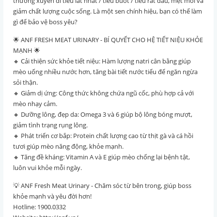
thường xuyên đi tiểu lắt nhắt / tiểu buốt / tiểu rắt đau, mệt mỏi và
giảm chất lượng cuộc sống. Là một sen chính hiệu, bạn có thể làm
gì để bảo vệ boss yêu?
🌟 ANF FRESH MEAT URINARY - BÍ QUYẾT CHO HỆ TIẾT NIỆU KHỎE
MẠNH 🌟
🔸 Cải thiện sức khỏe tiết niệu: Hàm lượng natri cân bằng giúp
mèo uống nhiều nước hơn, tăng bài tiết nước tiểu để ngăn ngừa
sỏi thận.
🔸 Giảm dị ứng: Công thức không chứa ngũ cốc, phù hợp cả với
mèo nhạy cảm.
🔸 Dưỡng lông, đẹp da: Omega 3 và 6 giúp bộ lông bóng mượt,
giảm tình trạng rụng lông.
🔸 Phát triển cơ bắp: Protein chất lượng cao từ thịt gà và cá hồi
tươi giúp mèo năng động, khỏe mạnh.
🔸 Tăng đề kháng: Vitamin A và E giúp mèo chống lại bệnh tật,
luôn vui khỏe mỗi ngày.
💡 ANF Fresh Meat Urinary - Chăm sóc từ bên trong, giúp boss
khỏe mạnh và yêu đời hơn!
Hotline: 1900.0332