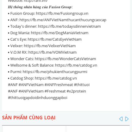
Website: http://anf.vn/
𝑯𝒆̣̂ 𝒕𝒉𝒐̂́𝒏𝒈 𝒏𝒉𝒂̃𝒏 𝒉𝒂̀𝒏𝒈 𝒄𝒖̉𝒂 𝑭𝒖𝒔𝒊𝒐𝒏 𝑮𝒓𝒐𝒖𝒑:
▪️ Fusion Group: https://fb.me/Fusiongroup.vn
▪️ ANF: https://fb.me/ANFVietNamthucanthucungcaocap
▪️ Today's dinner: https://fb.me/todaysdinnervietnam
▪️ Dog Mania: https://fb.me/DogManiaVietnam
▪️ Cat's Eye: https://fb.me/CatsEyeVietNam
▪️ Velixer: https://fb.me/VelixerVietNam
▪️ V.O.M RX: https://fb.me/VOMVietnam
▪️ Wonder Cats: https://fb.me/WonderCatsVietnam
▪️ Wellsome & Soft Balance: https://fb.me/catdog.vn
▪️ Purmi: https://fb.me/phukienthucungpurmi
▪️ Catdog Shop: https://fb.me/catdog.vn
#ANF #ANFVietNam #ANFFreshmeat #thittuoi
#ANF #ANFVietNam #Freshmeat #x2protein
#thittuoigapdoidinhduonggapboi
SẢN PHẨM CÙNG LOẠI
pre
n