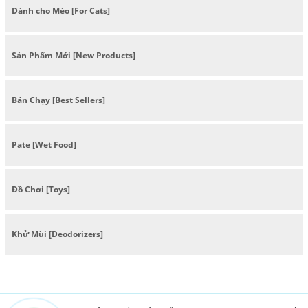
Dành cho Mèo [For Cats]
Sản Phẩm Mới [New Products]
Bán Chạy [Best Sellers]
Pate [Wet Food]
Đồ Chơi [Toys]
Khử Mùi [Deodorizers]