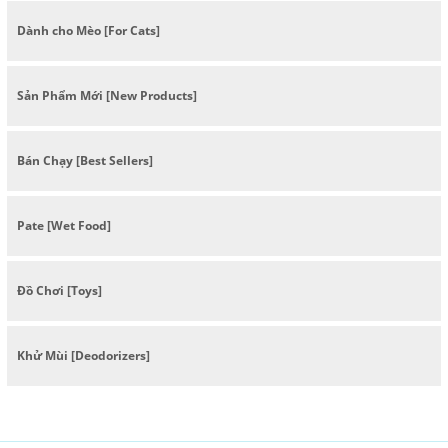
Dành cho Mèo [For Cats]
Sản Phẩm Mới [New Products]
Bán Chạy [Best Sellers]
Pate [Wet Food]
Đồ Chơi [Toys]
Khử Mùi [Deodorizers]