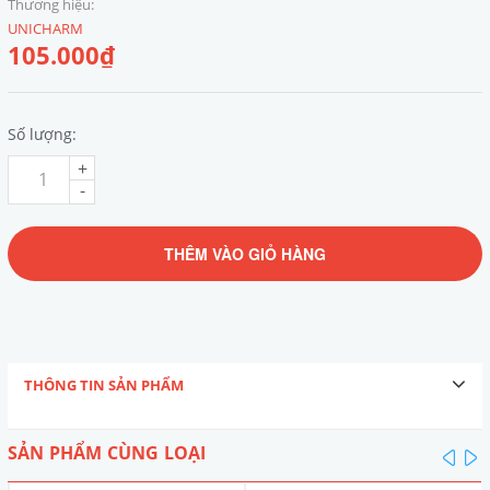
Thương hiệu:
UNICHARM
105.000₫
Số lượng:
+
-
THÊM VÀO GIỎ HÀNG
THÔNG TIN SẢN PHẨM
SẢN PHẨM CÙNG LOẠI
pre
n