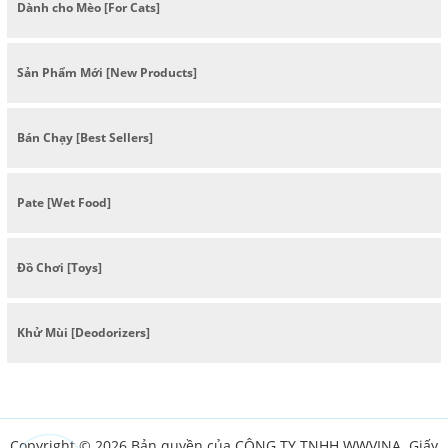
Dành cho Mèo [For Cats]
Sản Phẩm Mới [New Products]
Bán Chạy [Best Sellers]
Pate [Wet Food]
Đồ Chơi [Toys]
Khử Mùi [Deodorizers]
Copyright © 2026 Bản quyền của CÔNG TY TNHH WWVINA. Giấy