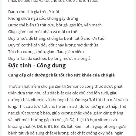
nhai, dễ tiêu hóa và tốt cho sức khỏe chó lớn tuổi.
Dành cho chó già trên 9 tuổi
Không chứa ngũ cốc, không gây dị ứng
Được chế biến từ thịt cừu, bột gà, gạo lứt, yến mạch
Giúp giảm bớt mùi phân và mùi cơ thể
Duy trì sức đề kháng, chống lại bệnh tật ở chó lớn tuổi
Duy trì cơ thể cân đối, đốt cháy lượng mỡ dư thừa
Tốt cho xương khớp, giảm đau, giảm viêm
Duy trì làn da sạch sẽ, bộ lông mượt mà óng ả
Đặc tính - Công dụng
Cung cấp các dưỡng chất tốt cho sức khỏe của chó già
Thức ăn hạt mềm chó già Zenith Senior có công thức được phát
triển dựa trên nhu cầu đặc biệt của các chú chó lớn tuổi, giàu
dưỡng chất, vitamin và khoáng chất. Omega 3, 6 tốt cho mắt và da
lông; Thịt cừu tươi tốt cho hệ tim mạch do có lượng mỡ thấp. Thịt
nạc gà rút xương ít béo, giúp xương chắc khỏe, giảm căng thẳng
và mệt mỏi thường gặp ở chó già. Đặc biệt tổ hợp vitamin và
khoáng chất (A, D3, E, B1, B3, B5, Sắt, Kẽm, Iot…) giúp phòng ngừa
bệnh tật và bổ sung chất vi lượng, các chất chống oxy hóa, ngăn