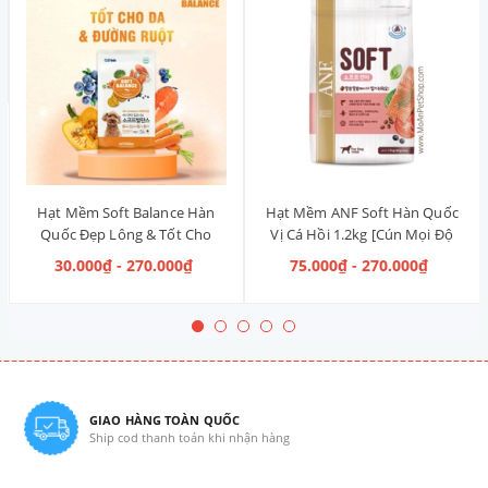
Hạt Mềm Soft Balance Hàn
Hạt Mềm ANF Soft Hàn Quốc
Quốc Đẹp Lông & Tốt Cho
Vị Cá Hồi 1.2kg [Cún Mọi Độ
Đường Ruột 1.2kg [Cá Hồi,
Tuổi]
30.000₫ - 270.000₫
75.000₫ - 270.000₫
Cún Mọi Độ Tuổi]
GIAO HÀNG TOÀN QUỐC
Ship cod thanh toán khi nhận hàng