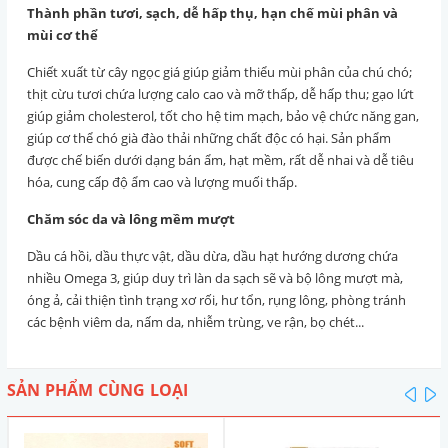
Thành phần tươi, sạch, dễ hấp thụ, hạn chế mùi phân và
mùi cơ thể
Chiết xuất từ cây ngọc giá giúp giảm thiểu mùi phân của chú chó;
thịt cừu tươi chứa lượng calo cao và mỡ thấp, dễ hấp thu; gạo lứt
giúp giảm cholesterol, tốt cho hệ tim mạch, bảo vệ chức năng gan,
giúp cơ thể chó già đào thải những chất độc có hại. Sản phẩm
được chế biến dưới dạng bán ẩm, hạt mềm, rất dễ nhai và dễ tiêu
hóa, cung cấp độ ẩm cao và lượng muối thấp.
Chăm sóc da và lông mềm mượt
Dầu cá hồi, dầu thực vật, dầu dừa, dầu hạt hướng dương chứa
nhiều Omega 3, giúp duy trì làn da sạch sẽ và bộ lông mượt mà,
óng ả, cải thiện tình trạng xơ rối, hư tổn, rụng lông, phòng tránh
các bệnh viêm da, nấm da, nhiễm trùng, ve rận, bọ chét...
SẢN PHẨM CÙNG LOẠI
pre
n