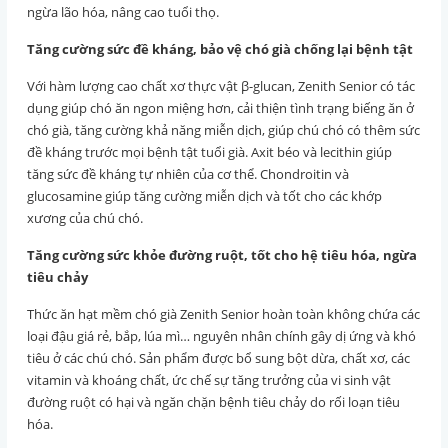
ngừa lão hóa, nâng cao tuổi thọ.
Tăng cường sức đề kháng, bảo vệ chó già chống lại bệnh tật
Với hàm lượng cao chất xơ thực vật β-glucan, Zenith Senior có tác
dụng giúp chó ăn ngon miệng hơn, cải thiện tình trạng biếng ăn ở
chó già, tăng cường khả năng miễn dịch, giúp chú chó có thêm sức
đề kháng trước mọi bệnh tật tuổi già. Axit béo và lecithin giúp
tăng sức đề kháng tự nhiên của cơ thể. Chondroitin và
glucosamine giúp tăng cường miễn dịch và tốt cho các khớp
xương của chú chó.
Tăng cường sức khỏe đường ruột, tốt cho hệ tiêu hóa, ngừa
tiêu chảy
Thức ăn hạt mềm chó già Zenith Senior hoàn toàn không chứa các
loại đậu giá rẻ, bắp, lúa mì… nguyên nhân chính gây dị ứng và khó
tiêu ở các chú chó. Sản phẩm được bổ sung bột dừa, chất xơ, các
vitamin và khoáng chất, ức chế sự tăng trưởng của vi sinh vật
đường ruột có hại và ngăn chặn bệnh tiêu chảy do rối loạn tiêu
hóa.