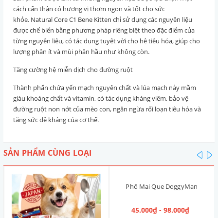
cách cẩn thận có hương vị thơm ngon và tốt cho sức
khỏe. Natural Core C1 Bene Kitten chỉ sử dụng các nguyên liệu
được chế biến bằng phương pháp riêng biệt theo đặc điểm của
từng nguyên liệu, có tác dụng tuyệt vời cho hệ tiêu hóa, giúp cho
lượng phân ít và mùi phân hầu như không còn.
Tăng cường hệ miễn dịch cho đường ruột
Thành phấn chứa yến mạch nguyên chất và lúa mạch nảy mầm
giàu khoáng chất và vitamin, có tác dụng kháng viêm, bảo vệ
đường ruột non nớt của mèo con, ngăn ngừa rối loạn tiêu hóa và
tăng sức đề kháng của cơ thể.
SẢN PHẨM CÙNG LOẠI
pre
n
Phô Mai Que DoggyMan
45.000₫ - 98.000₫