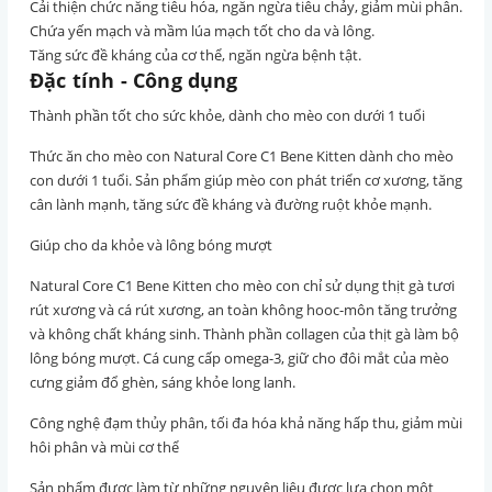
Cải thiện chức năng tiêu hóa, ngăn ngừa tiêu chảy, giảm mùi phân.
Chứa yến mạch và mầm lúa mạch tốt cho da và lông.
Tăng sức đề kháng của cơ thể, ngăn ngừa bệnh tật.
Đặc tính - Công dụng
Thành phần tốt cho sức khỏe, dành cho mèo con dưới 1 tuổi
Thức ăn cho mèo con Natural Core C1 Bene Kitten dành cho mèo
con dưới 1 tuổi. Sản phẩm giúp mèo con phát triển cơ xương, tăng
cân lành mạnh, tăng sức đề kháng và đường ruột khỏe mạnh.
Giúp cho da khỏe và lông bóng mượt
Natural Core C1 Bene Kitten cho mèo con chỉ sử dụng thịt gà tươi
rút xương và cá rút xương, an toàn không hooc-môn tăng trưởng
và không chất kháng sinh. Thành phần collagen của thịt gà làm bộ
lông bóng mượt. Cá cung cấp omega-3, giữ cho đôi mắt của mèo
cưng giảm đổ ghèn, sáng khỏe long lanh.
Công nghệ đạm thủy phân, tối đa hóa khả năng hấp thu, giảm mùi
hôi phân và mùi cơ thể
Sản phẩm được làm từ những nguyên liệu được lựa chọn một