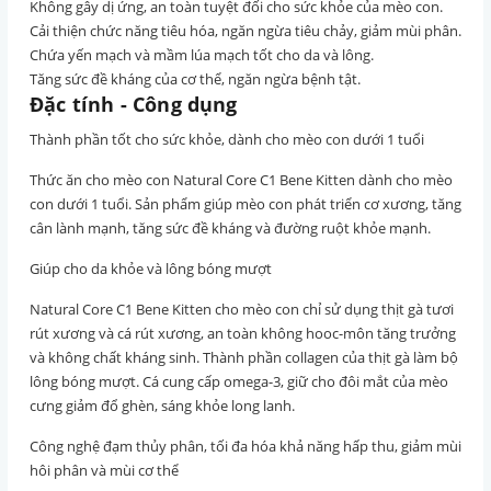
Không gây dị ứng, an toàn tuyệt đối cho sức khỏe của mèo con.
Cải thiện chức năng tiêu hóa, ngăn ngừa tiêu chảy, giảm mùi phân.
Chứa yến mạch và mầm lúa mạch tốt cho da và lông.
Tăng sức đề kháng của cơ thể, ngăn ngừa bệnh tật.
Đặc tính - Công dụng
Thành phần tốt cho sức khỏe, dành cho mèo con dưới 1 tuổi
Thức ăn cho mèo con Natural Core C1 Bene Kitten dành cho mèo
con dưới 1 tuổi. Sản phẩm giúp mèo con phát triển cơ xương, tăng
cân lành mạnh, tăng sức đề kháng và đường ruột khỏe mạnh.
Giúp cho da khỏe và lông bóng mượt
Natural Core C1 Bene Kitten cho mèo con chỉ sử dụng thịt gà tươi
rút xương và cá rút xương, an toàn không hooc-môn tăng trưởng
và không chất kháng sinh. Thành phần collagen của thịt gà làm bộ
lông bóng mượt. Cá cung cấp omega-3, giữ cho đôi mắt của mèo
cưng giảm đổ ghèn, sáng khỏe long lanh.
Công nghệ đạm thủy phân, tối đa hóa khả năng hấp thu, giảm mùi
hôi phân và mùi cơ thể