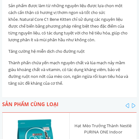
Sản phẩm được làm từ những nguyên liệu được lựa chọn một
cách cẩn thận có hương vị thơm ngon và tốt cho sức
khỏe. Natural Core C1 Bene Kitten chỉ sử dụng các nguyên liệu
được chế biến bằng phương pháp riêng biệt theo đặc điểm của
từng nguyên liệu, có tác dụng tuyệt vời cho hệ tiêu hóa, giúp cho
lượng phân ít và mùi phân hầu như không còn.
Tăng cường hệ miễn dịch cho đường ruột
Thành phấn chứa yến mạch nguyên chất và lúa mạch nảy mầm
giàu khoáng chất và vitamin, có tác dụng kháng viêm, bảo vệ
đường ruột non nớt của mèo con, ngăn ngừa rối loạn tiêu hóa và
tăng sức đề kháng của cơ thể.
SẢN PHẨM CÙNG LOẠI
pre
n
Hạt Mèo Trưởng Thành Nestlé
PURINA ONE Indoor
Advantage [Vị Gà]