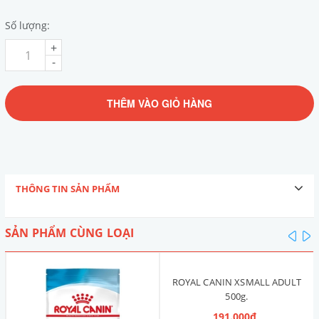
Số lượng:
+
-
THÊM VÀO GIỎ HÀNG
THÔNG TIN SẢN PHẨM
SẢN PHẨM CÙNG LOẠI
pre
n
ROYAL CANIN XSMALL ADULT
500g.
191.000₫