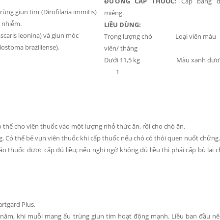
ĐƯỜNG CẤP THUỐC:
Cấp bằng đ
ùng giun tim (Dirofilaria immitis)
miệng.
 nhiễm.
LIỀU DÙNG:
ascaris leonina) và giun móc
Trọng lượng chó Loại viên mà
ostoma braziliense).
viên/ tháng
Dưới 11,5 kg Màu xanh d
1
ó thể cho viên thuốc vào một lượng nhỏ thức ăn, rồi cho chó ăn.
g. Có thể bẻ vụn viên thuốc khi cấp thuốc nếu chó có thói quen nuốt chửng.
o thuốc được cấp đủ liều; nếu nghi ngờ không đủ liều thì phải cấp bù lại 
artgard Plus.
g năm, khi muỗi mang ấu trùng giun tim hoạt động mạnh. Liều ban đầu n