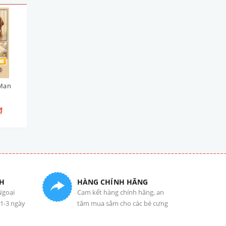
Man
Viên Cuộn Thịt Gà DoggyMan
Bò Mềm Mọng DoggyMa
95g
100g [4 Loại]
₫
65.000₫
55.000₫
H
HÀNG CHÍNH HÃNG
Ngoại
Cam kết hàng chính hãng, an
 1-3 ngày
tâm mua sắm cho các bé cưng