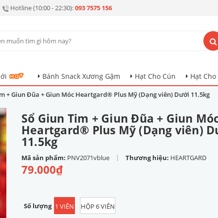
Hotline (10:00 - 22:30):
093 7575 156
ới
Bánh Snack Xương Gặm
Hạt Cho Cún
Hạt Cho
im + Giun Đũa + Giun Móc Heartgard® Plus Mỹ (Dạng viên) Dưới 11.5kg
Sổ Giun Tim + Giun Đũa + Giun Mó
Heartgard® Plus Mỹ (Dạng viên) D
11.5kg
|
Mã sản phẩm:
PNV2071vblue
Thương hiệu:
HEARTGARD
79.000₫
Số lượng
1 VIÊN
HỘP 6 VIÊN