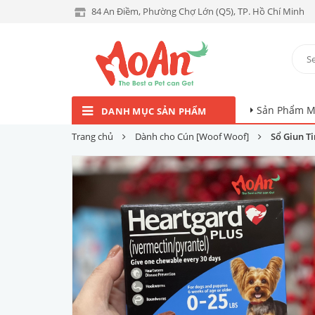
84 An Điềm, Phường Chợ Lớn (Q5), TP. Hồ Chí Minh
Sản Phẩm M
DANH MỤC SẢN PHẨM
Trang chủ
Dành cho Cún [Woof Woof]
Sổ Giun T