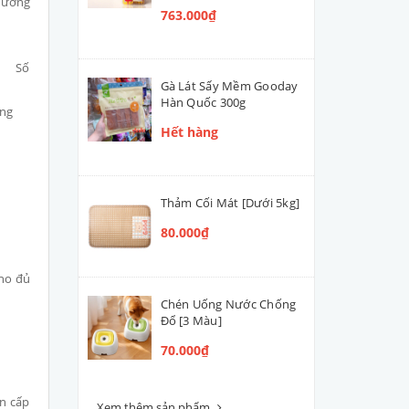
ường
763.000₫
u Số
Gà Lát Sấy Mềm Gooday
Hàn Quốc 300g
ương
Hết hàng
Thảm Cối Mát [Dưới 5kg]
80.000₫
cho đủ
Chén Uống Nước Chống
Đổ [3 Màu]
70.000₫
ên cấp
Xem thêm sản phẩm