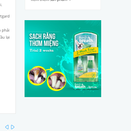
i.
rtgard
a phải
ầu lại
prev
next