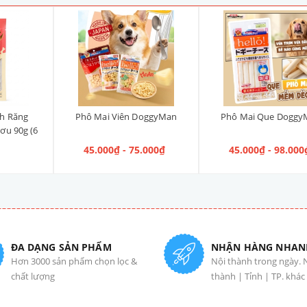
h Răng
Phô Mai Viên DoggyMan
Phô Mai Que Doggy
ơu 90g (6
45.000₫ - 75.000₫
45.000₫ - 98.000
ĐA DẠNG SẢN PHẨM
NHẬN HÀNG NHAN
Hơn 3000 sản phẩm chọn lọc &
Nội thành trong ngày. 
chất lượng
thành | Tỉnh | TP. khác