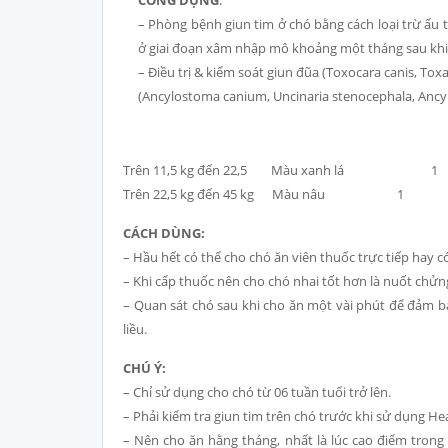
CÔNG DỤNG
:
– Phòng bệnh giun tim ở chó bằng cách loại trừ ấu tr
ở giai đoạn xâm nhập mô khoảng một tháng sau khi
– Điều trị & kiểm soát giun đũa (Toxocara canis, Tox
(Ancylostoma canium, Uncinaria stenocephala, Ancyl
Trên 11,5 kg đến 22,5 Màu xanh lá 1
Trên 22,5 kg đến 45 kg Màu nâu 1
CÁCH DÙNG:
– Hầu hết có thể cho chó ăn viên thuốc trực tiếp hay c
– Khi cấp thuốc nên cho chó nhai tốt hơn là nuốt chửn
– Quan sát chó sau khi cho ăn một vài phút để đảm bả
liều.
CHÚ Ý:
– Chỉ sử dụng cho chó từ 06 tuần tuổi trở lên.
– Phải kiểm tra giun tim trên chó trước khi sử dụng He
– Nên cho ăn hằng tháng, nhất là lúc cao điểm tron