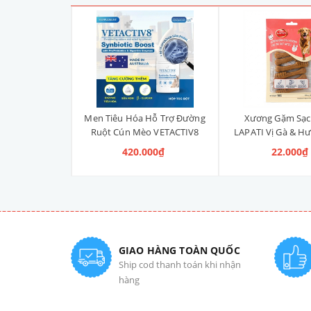
Liền Quần Dưa
Men Tiêu Hóa Hỗ Trợ Đường
Xương Gặm Sạc
ize 4XL] 2kg -
Ruột Cún Mèo VETACTIV8
LAPATI Vị Gà & Hư
kg
Synbiotic Boost Úc 70g
Xương)
 100.000₫
420.000₫
22.000₫
GIAO HÀNG TOÀN QUỐC
Ship cod thanh toán khi nhận
hàng