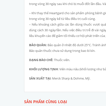
trong vòng 30 ngày sau khi chó bị muỗi đốt lần đầu. Và 
– Khi thay thế Heartgard cho sản phẩm phòng bệnh giu
trong vòng 30 ngày kể từ liều điều trị cuối cùng.
– Nếu khoảng cách giữa các lần dùng thuốc vượt quá 
dùng cách 30 ngày/lần. Nếu việc điều trị trễ đi vài ngà
liều khuyến cáo để giảm tối thiểu cơ hội phát triển của
BẢO QUẢN:
Bảo quản ở nhiệt độ dưới 25°C. Tránh ánh
Bảo quản thuốc chưa sử dụng trong bao bì kín.
DẠNG BÀO CHẾ:
Thuốc viên.
KHỐI LƯỢNG TỊNH
: Viên màu nâu (khối lượng như b
SẢN XUẤT TẠI:
Merck Sharp & Dohme, Mỹ.
SẢN PHẨM CÙNG LOẠI