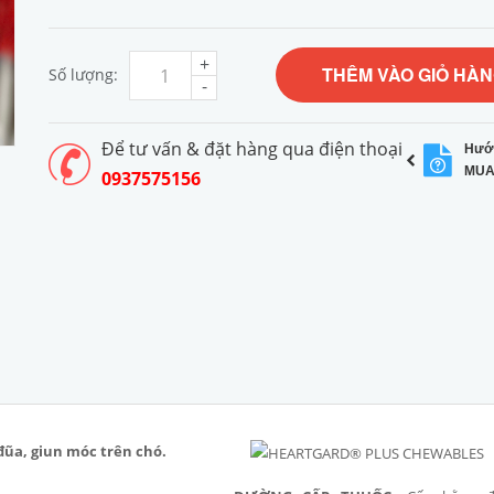
+
THÊM VÀO GIỎ HÀ
Số lượng:
-
Để tư vấn & đặt hàng qua điện thoại
Hướ
MUA
0937575156
đũa, giun móc trên chó.