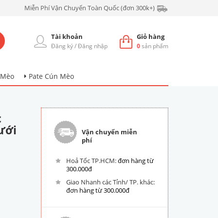
Miễn Phí Vận Chuyển Toàn Quốc (đơn 300k+)
Tài khoản
Giỏ hàng
Đăng ký
/
Đăng nhập
0
sản phẩm
 Mèo
Pate Cún Mèo
c
ưới
Vận chuyển miễn
phí
Hoả Tốc TP.HCM:
đơn hàng từ
300.000đ
Giao Nhanh các Tỉnh/ TP. khác:
đơn hàng từ 300.000đ