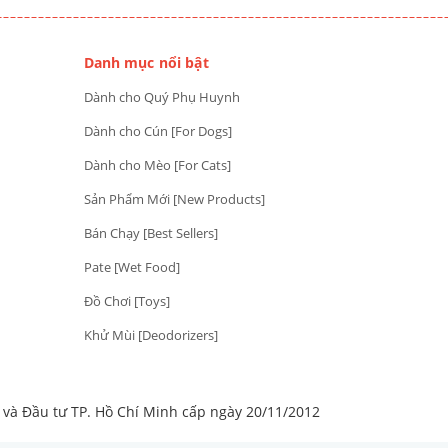
Danh mục nổi bật
Dành cho Quý Phụ Huynh
Dành cho Cún [For Dogs]
Dành cho Mèo [For Cats]
Sản Phẩm Mới [New Products]
Bán Chạy [Best Sellers]
Pate [Wet Food]
Đồ Chơi [Toys]
Khử Mùi [Deodorizers]
à Đầu tư TP. Hồ Chí Minh cấp ngày 20/11/2012