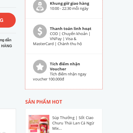
Khung giờ giao hàng
10:00 - 22:30 mỗi ngày
NG
Thanh toán linh hoạt
COD | Chuyển khoản |
VNPay | Visa &
ng dẫn
MasterCard | Chành thu hộ
 HÀNG
Tích điểm nhận
Voucher
Tích điểm nhận ngay
voucher 100.000đ
SẢN PHẨM HOT
Súp Thưởng | Sốt Ciao
Churu Thái Lan Cá Ngừ
Mix...