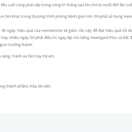
liều cuối cùng phải cấp trong vòng 01 tháng sau khi chó bị muỗi đốt lần cuố
n tim khác trong chương trình phòng bệnh giun tim, thì phải sử dụng Hea
30 ngày, hiệu quả của Ivermectine sẽ giảm. Do vậy để đạt hiệu quả tối đ
y hay nhiều ngày thì phải điều trị ngay lập tức bằng Heartgard Plus và bắt đ
 giun trưởng thành.
 sáng. Tránh xa tầm tay trẻ em.
ảng thành phần). Hộp 06 viên.