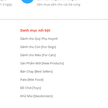
 1-3 ngày
tâm mua sắm cho các bé cưng
Danh mục nổi bật
Dành cho Quý Phụ Huynh
Dành cho Cún [For Dogs]
Dành cho Mèo [For Cats]
Sản Phẩm Mới [New Products]
Bán Chạy [Best Sellers]
Pate [Wet Food]
Đồ Chơi [Toys]
Khử Mùi [Deodorizers]