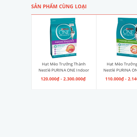
SẢN PHẨM CÙNG LOẠI
Liền Quần Dưa
Hạt Mèo Trưởng Thành
Hạt Mèo Trưởn
ize 4XL] 2kg -
Nestlé PURINA ONE Indoor
Nestlé PURINA ON
kg
Advantage Salmon & Tuna [Vị
Advantage [V
 100.000₫
120.000₫ - 2.300.000₫
110.000₫ - 2.1
Cá Hồi & Cá Ngừ]