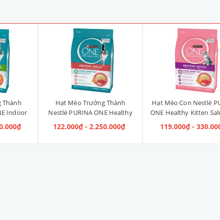
g Thành
Hạt Mèo Trưởng Thành
Hạt Mèo Con Nestlé P
E Indoor
Nestlé PURINA ONE Healthy
ONE Healthy Kitten Sa
ị Gà]
Adult Salmon & Tuna [Vị Cá
Tuna [Vị Cá Hồi & Cá
40.000₫
122.000₫ - 2.250.000₫
119.000₫ - 330.00
Hồi & Cá Ngừ]