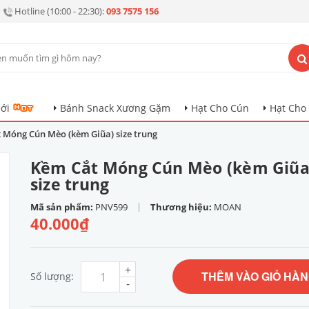
Hotline (10:00 - 22:30):
093 7575 156
ới
Bánh Snack Xương Gặm
Hạt Cho Cún
Hạt Cho
 Móng Cún Mèo (kèm Giũa) size trung
Kềm Cắt Móng Cún Mèo (kèm Giũa
size trung
|
Mã sản phẩm:
PNV599
Thương hiệu:
MOAN
40.000₫
+
THÊM VÀO GIỎ HÀ
Số lượng:
-