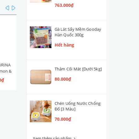
763.000₫
prev
next
Gà Lát Sấy Mềm Gooday
Hàn Quốc 300g
Hết hàng
URINA
Hạt Mèo Con Nestlé PURINA
Men Tiêu Hóa Hỗ Trợ Đườ
Thảm Cối Mát [Dưới 5kg]
lmon &
ONE Healthy Kitten [Vị Gà]
Ruột Cún Mèo VETACTIV
 Ngừ]
Synbiotic Boost Úc 70g
80.000₫
0₫
109.000₫ - 300.000₫
420.000₫
Chén Uống Nước Chống
Đổ [3 Màu]
70.000₫
Xem thêm sản phẩm