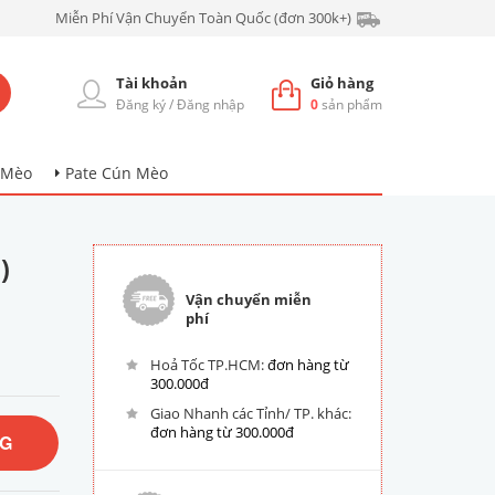
Miễn Phí Vận Chuyển Toàn Quốc (đơn 300k+)
Tài khoản
Giỏ hàng
Đăng ký
/
Đăng nhập
0
sản phẩm
 Mèo
Pate Cún Mèo
)
Vận chuyển miễn
phí
Hoả Tốc TP.HCM:
đơn hàng từ
300.000đ
Giao Nhanh các Tỉnh/ TP. khác:
đơn hàng từ 300.000đ
NG