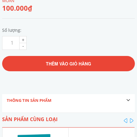
MOAN
100.000₫
Số lượng:
+
-
THÊM VÀO GIỎ HÀNG
THÔNG TIN SẢN PHẨM
SẢN PHẨM CÙNG LOẠI
pre
n