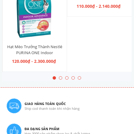
Advantage [Vị Gà]
110.000₫ - 2.140.000₫
Hạt Mèo Trưởng Thành Nestlé
PURINA ONE Indoor
Advantage Salmon & Tuna [Vị
120.000₫ - 2.300.000₫
Cá Hồi & Cá Ngừ]
GIAO HÀNG TOÀN QUỐC
Ship cod thanh toán khi nhận hàng
ĐA DẠNG SẢN PHẨM
Hơn 3000 sản phẩm chọn lọc & chất lượng