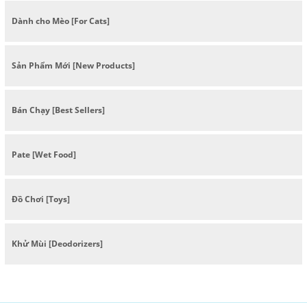
Dành cho Mèo [For Cats]
Sản Phẩm Mới [New Products]
Bán Chạy [Best Sellers]
Pate [Wet Food]
Đồ Chơi [Toys]
Khử Mùi [Deodorizers]