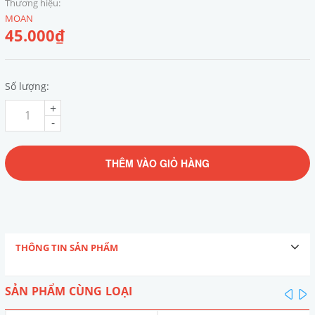
Thương hiệu:
MOAN
45.000₫
Số lượng:
+
-
THÊM VÀO GIỎ HÀNG
THÔNG TIN SẢN PHẨM
SẢN PHẨM CÙNG LOẠI
pre
n