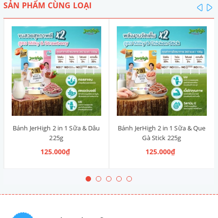
SẢN PHẨM CÙNG LOẠI
pre
n
Bánh JerHigh 2 in 1 Sữa & Dâu
Bánh JerHigh 2 in 1 Sữa & Que
225g
Gà Stick 225g
125.000₫
125.000₫