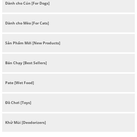
Dành cho Cún [For Dogs]
Dành cho Mèo [For Cats]
Sản Phẩm Mới [New Products]
Bán Chạy [Best Sellers]
Pate [Wet Food]
Đồ Chơi [Toys]
Khử Mùi [Deodorizers]