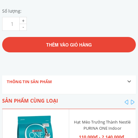
Số lượng:
+
-
THÊM VÀO GIỎ HÀNG
THÔNG TIN SẢN PHẨM
SẢN PHẨM CÙNG LOẠI
pre
n
Hạt Mèo Trưởng Thành Nestlé
PURINA ONE Indoor
Advantage [Vị Gà]
110.000₫ - 2.140.000₫