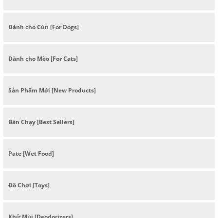
Dành cho Cún [For Dogs]
Dành cho Mèo [For Cats]
Sản Phẩm Mới [New Products]
Bán Chạy [Best Sellers]
Pate [Wet Food]
Đồ Chơi [Toys]
Khử Mùi [Deodorizers]