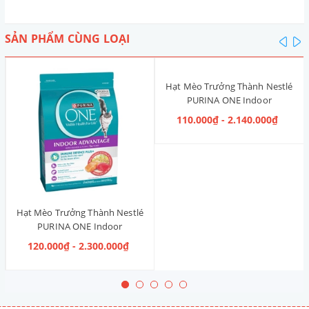
SẢN PHẨM CÙNG LOẠI
pre
n
Hạt Mèo Trưởng Thành Nestlé
PURINA ONE Indoor
Advantage [Vị Gà]
110.000₫ - 2.140.000₫
Hạt Mèo Trưởng Thành Nestlé
PURINA ONE Indoor
Advantage Salmon & Tuna [Vị
120.000₫ - 2.300.000₫
Cá Hồi & Cá Ngừ]