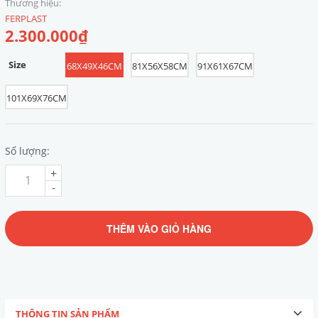
Thương hiệu:
FERPLAST
2.300.000₫
Size
68X49X46CM
81X56X58CM
91X61X67CM
101X69X76CM
Số lượng:
+
-
THÊM VÀO GIỎ HÀNG
THÔNG TIN SẢN PHẨM