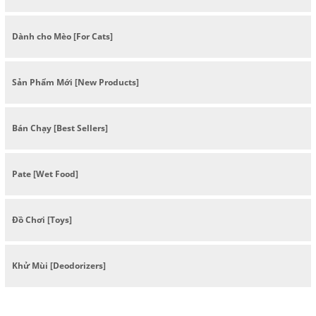
Dành cho Mèo [For Cats]
Sản Phẩm Mới [New Products]
Bán Chạy [Best Sellers]
Pate [Wet Food]
Đồ Chơi [Toys]
Khử Mùi [Deodorizers]