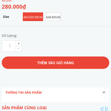
MOAN
280.000₫
Size
46X30X30CM
64X45X45
Số lượng:
+
-
THÊM VÀO GIỎ HÀNG
THÔNG TIN SẢN PHẨM
SẢN PHẨM CÙNG LOẠI
pre
n