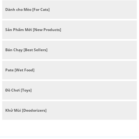
Dành cho Mèo [For Cats]
Sản Phẩm Mới [New Products]
Bán Chạy [Best Sellers]
Pate [Wet Food]
Đồ Chơi [Toys]
Khử Mùi [Deodorizers]