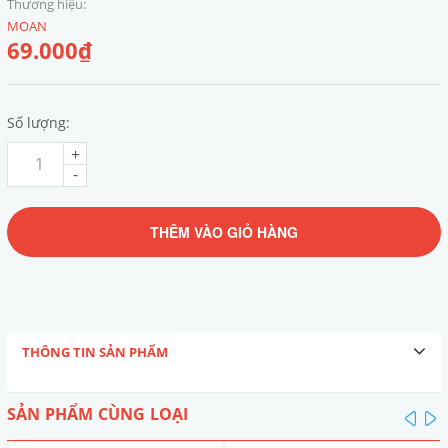
Thương hiệu:
MOAN
69.000₫
Số lượng:
+
-
THÊM VÀO GIỎ HÀNG
THÔNG TIN SẢN PHẨM
SẢN PHẨM CÙNG LOẠI
pre
n