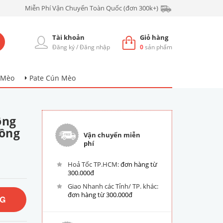
Miễn Phí Vận Chuyển Toàn Quốc (đơn 300k+)
Tài khoản
Giỏ hàng
Đăng ký
/
Đăng nhập
0
sản phẩm
 Mèo
Pate Cún Mèo
ông
Hồng
Vận chuyển miễn
phí
Hoả Tốc TP.HCM:
đơn hàng từ
300.000đ
Giao Nhanh các Tỉnh/ TP. khác:
đơn hàng từ 300.000đ
NG