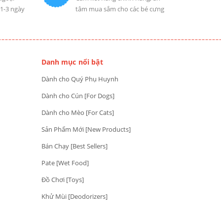
 1-3 ngày
tâm mua sắm cho các bé cưng
Danh mục nổi bật
Dành cho Quý Phụ Huynh
Dành cho Cún [For Dogs]
Dành cho Mèo [For Cats]
Sản Phẩm Mới [New Products]
Bán Chạy [Best Sellers]
Pate [Wet Food]
Đồ Chơi [Toys]
Khử Mùi [Deodorizers]