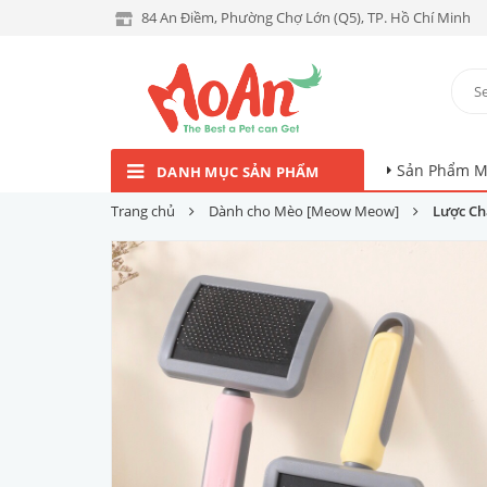
84 An Điềm, Phường Chợ Lớn (Q5), TP. Hồ Chí Minh
Sản Phẩm M
DANH MỤC SẢN PHẨM
Trang chủ
Dành cho Mèo [Meow Meow]
Lược Ch