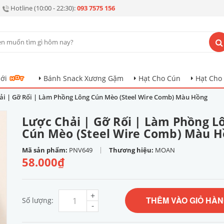
Hotline (10:00 - 22:30):
093 7575 156
ới
Bánh Snack Xương Gặm
Hạt Cho Cún
Hạt Cho
ải | Gỡ Rối | Làm Phồng Lông Cún Mèo (Steel Wire Comb) Màu Hồng
Lược Chải | Gỡ Rối | Làm Phồng L
Cún Mèo (Steel Wire Comb) Màu 
|
Mã sản phẩm:
PNV649
Thương hiệu:
MOAN
58.000₫
+
THÊM VÀO GIỎ HÀ
Số lượng:
-