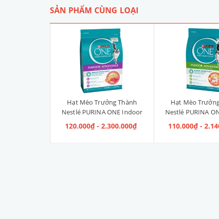
SẢN PHẨM CÙNG LOẠI
Liền Quần Dưa
Hạt Mèo Trưởng Thành
Hạt Mèo Trưởn
ize 4XL] 2kg -
Nestlé PURINA ONE Indoor
Nestlé PURINA ON
kg
Advantage Salmon & Tuna [Vị
Advantage [V
 100.000₫
120.000₫ - 2.300.000₫
110.000₫ - 2.1
Cá Hồi & Cá Ngừ]