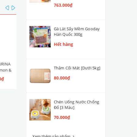
763.000₫
prev
next
Gà Lát Sấy Mềm Gooday
Hàn Quốc 300g
Hết hàng
URINA
Hạt Mèo Con Nestlé PURINA
Men Tiêu Hóa Hỗ Trợ Đườ
Thảm Cối Mát [Dưới 5kg]
lmon &
ONE Healthy Kitten [Vị Gà]
Ruột Cún Mèo VETACTIV
 Ngừ]
Synbiotic Boost Úc 70g
80.000₫
0₫
109.000₫ - 300.000₫
420.000₫
Chén Uống Nước Chống
Đổ [3 Màu]
70.000₫
Xem thêm sản phẩm