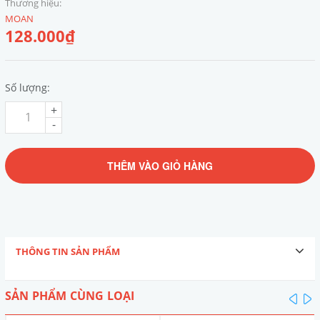
Thương hiệu:
MOAN
128.000₫
Số lượng:
+
-
THÊM VÀO GIỎ HÀNG
THÔNG TIN SẢN PHẨM
SẢN PHẨM CÙNG LOẠI
pre
n