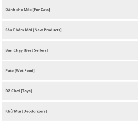
Dành cho Mèo [For Cats]
Sản Phẩm Mới [New Products]
Bán Chạy [Best Sellers]
Pate [Wet Food]
Đồ Chơi [Toys]
Khử Mùi [Deodorizers]