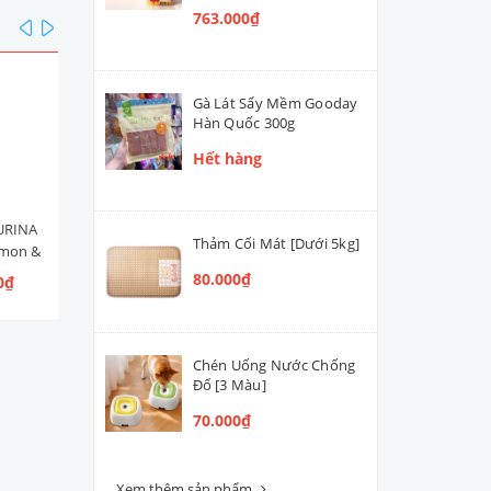
763.000₫
prev
next
Gà Lát Sấy Mềm Gooday
Hàn Quốc 300g
Hết hàng
URINA
Hạt Mèo Con Nestlé PURINA
Men Tiêu Hóa Hỗ Trợ Đườ
Thảm Cối Mát [Dưới 5kg]
lmon &
ONE Healthy Kitten [Vị Gà]
Ruột Cún Mèo VETACTIV
 Ngừ]
Synbiotic Boost Úc 70g
80.000₫
0₫
109.000₫ - 300.000₫
420.000₫
Chén Uống Nước Chống
Đổ [3 Màu]
70.000₫
Xem thêm sản phẩm