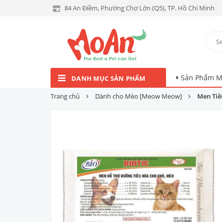
84 An Điềm, Phường Chợ Lớn (Q5), TP. Hồ Chí Minh
Sản Phẩm M
DANH MỤC SẢN PHẨM
Trang chủ
Dành cho Mèo [Meow Meow]
Men Tiê