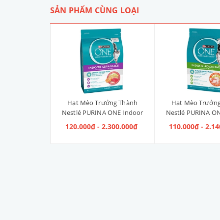
SẢN PHẨM CÙNG LOẠI
Liền Quần Dưa
Hạt Mèo Trưởng Thành
Hạt Mèo Trưởn
ize 4XL] 2kg -
Nestlé PURINA ONE Indoor
Nestlé PURINA ON
kg
Advantage Salmon & Tuna [Vị
Advantage [V
 100.000₫
120.000₫ - 2.300.000₫
110.000₫ - 2.1
Cá Hồi & Cá Ngừ]