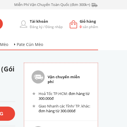
Miễn Phí Vận Chuyển Toàn Quốc (đơn 300k+)
Tài khoản
Giỏ hàng
Đăng ký
/
Đăng nhập
0
sản phẩm
 Mèo
Pate Cún Mèo
 (Gói
Vận chuyển miễn
phí
Hoả Tốc TP.HCM:
đơn hàng từ
300.000đ
Giao Nhanh các Tỉnh/ TP. khác:
đơn hàng từ 300.000đ
NG