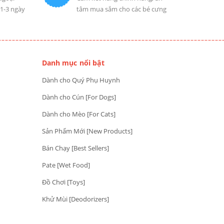
 1-3 ngày
tâm mua sắm cho các bé cưng
Danh mục nổi bật
Dành cho Quý Phụ Huynh
Dành cho Cún [For Dogs]
Dành cho Mèo [For Cats]
Sản Phẩm Mới [New Products]
Bán Chạy [Best Sellers]
Pate [Wet Food]
Đồ Chơi [Toys]
Khử Mùi [Deodorizers]