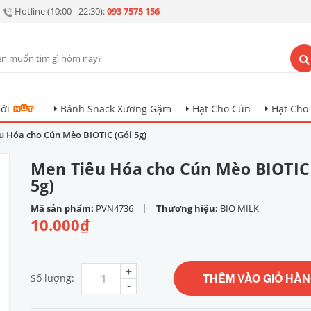
Hotline (10:00 - 22:30):
093 7575 156
ới
Bánh Snack Xương Gặm
Hạt Cho Cún
Hạt Cho
u Hóa cho Cún Mèo BIOTIC (Gói 5g)
Men Tiêu Hóa cho Cún Mèo BIOTIC
5g)
|
Mã sản phẩm:
PVN4736
Thương hiệu:
BIO MILK
10.000₫
+
THÊM VÀO GIỎ HÀ
Số lượng:
-