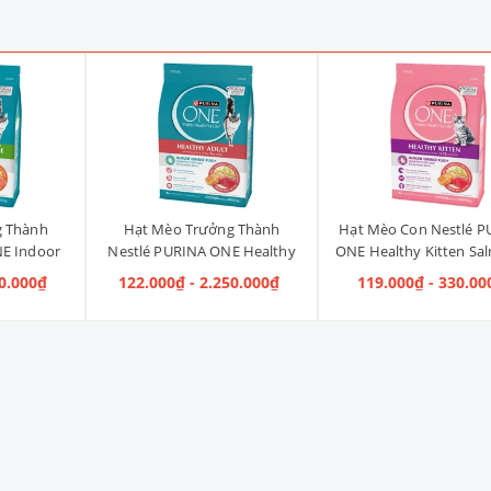
g Thành
Hạt Mèo Trưởng Thành
Hạt Mèo Con Nestlé P
E Indoor
Nestlé PURINA ONE Healthy
ONE Healthy Kitten Sa
ị Gà]
Adult Salmon & Tuna [Vị Cá
Tuna [Vị Cá Hồi & Cá
40.000₫
122.000₫ - 2.250.000₫
119.000₫ - 330.00
Hồi & Cá Ngừ]