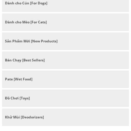
Dành cho Cún [For Dogs]
Dành cho Mèo [For Cats]
Sản Phẩm Mới [New Products]
Bán Chạy [Best Sellers]
Pate [Wet Food]
Đồ Chơi [Toys]
Khử Mùi [Deodorizers]