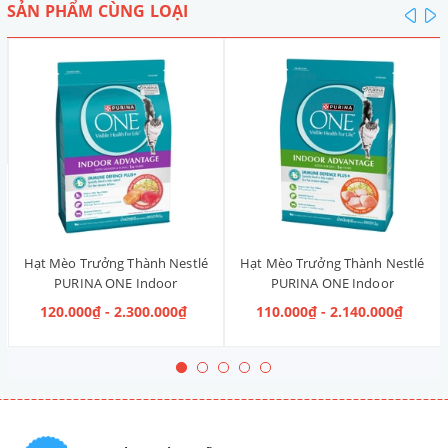
SẢN PHẨM CÙNG LOẠI
pre
n
Hạt Mèo Trưởng Thành Nestlé
Hạt Mèo Trưởng Thành Nestlé
PURINA ONE Indoor
PURINA ONE Indoor
Advantage Salmon & Tuna [Vị
Advantage [Vị Gà]
120.000₫ - 2.300.000₫
110.000₫ - 2.140.000₫
Cá Hồi & Cá Ngừ]