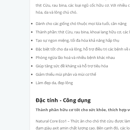
thịt Cừu, rau bina, các loại ngũ cốc hữu cơ. Với nhiều
hóa, da và lông chú chó.
Dành cho các giống chó thuộc mọi lứa tuổi, cân nặng
Thành phần: thịt Cừu, rau bina, khoai lang hữu cơ, các 
Tạo sự ngon miệng, tối đa hóa khả năng hấp thụ
Đặc biệt tốt cho da và lông, hỗ trợ điều trị các bệnh về
Phòng ngừa lão hoá và nhiều bệnh khác nhau
Giúp tăng sức đề kháng và hỗ trợ tiêu hóa
Giảm thiểu mùi phân và mùi cơ thể
Làm đẹp da, đẹp lông
Đặc tính - Công dụng
Thành phần hữu cơ tốt cho sức khỏe, thích hợp vớ
Natural Core Eco1 – Thức ăn cho chó thịt cừu được làm
đạm giàu axit amin chất lượng cao. Bên cạnh đó, các l