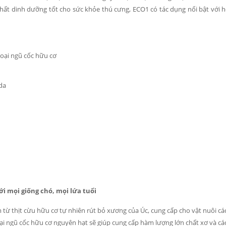
 chất dinh dưỡng tốt cho sức khỏe thú cưng, ECO1 có tác dụng nổi bật với h
loại ngũ cốc hữu cơ
 da
i mọi giống chó, mọi lứa tuổi
 từ thịt cừu hữu cơ tự nhiên rút bỏ xương của Úc, cung cấp cho vật nuôi cá
oại ngũ cốc hữu cơ nguyên hạt sẽ giúp cung cấp hàm lượng lớn chất xơ và cá