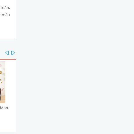
 toàn,
ó màu
prev
next
yMan
Viên Topping Bò Phô Mai
Viên Topping Gà Phô Mai
DoggyMan 100g
DoggyMan 100g
45.000₫
45.000₫