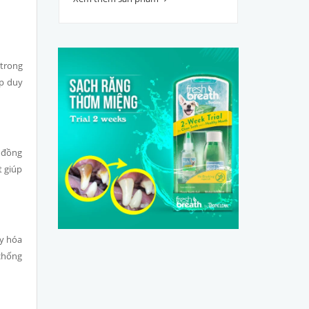
 trong
úp duy
, đồng
t giúp
xy hóa
 chống