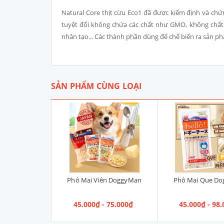
Natural Core thịt cừu Eco1 đã được kiểm định và ch
tuyệt đối không chứa các chất như GMO, không chất
nhân tạo... Các thành phần dùng để chế biến ra sản p
SẢN PHẨM CÙNG LOẠI
ANIN URINARY
Phô Mai Viên DoggyMan
Phô Mai Que D
n điều trị Sỏi
 100g
00₫
45.000₫ - 75.000₫
45.000₫ - 98