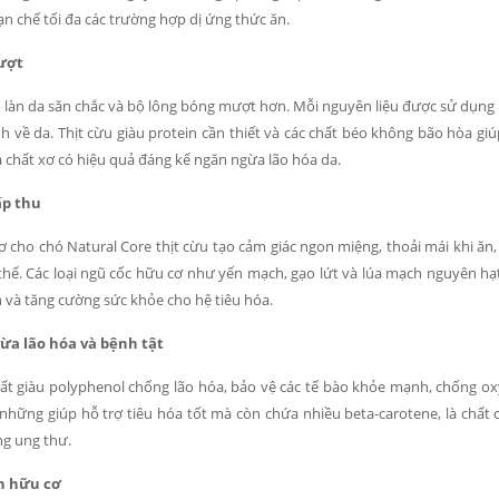
n chế tối đa các trường hợp dị ứng thức ăn.
ượt
o làn da săn chắc và bộ lông bóng mượt hơn. Mỗi nguyên liệu được sử dụng
h về da. Thịt cừu giàu protein cần thiết và các chất béo không bão hòa gi
à chất xơ có hiệu quả đáng kể ngăn ngừa lão hóa da.
ấp thu
ơ cho chó Natural Core thịt cừu tạo cảm giác ngon miệng, thoải mái khi ăn
 thể. Các loại ngũ cốc hữu cơ như yến mạch, gạo lứt và lúa mạch nguyên hạ
ón và tăng cường sức khỏe cho hệ tiêu hóa.
ừa lão hóa và bệnh tật
ất giàu polyphenol chống lão hóa, bảo vệ các tế bào khỏe mạnh, chống o
những giúp hỗ trợ tiêu hóa tốt mà còn chứa nhiều beta-carotene, là chất
ng ung thư.
n hữu cơ