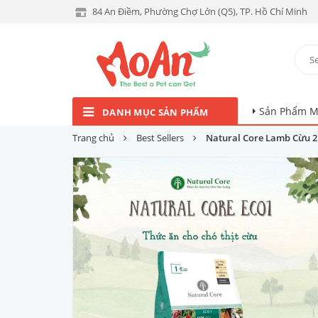
84 An Điềm, Phường Chợ Lớn (Q5), TP. Hồ Chí Minh
Sản Phẩm M
DANH MỤC SẢN PHẨM
Trang chủ
Best Sellers
Natural Core Lamb Cừu 2