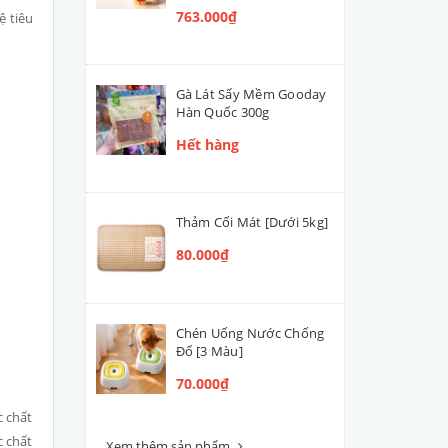
763.000₫
ệ tiêu
Gà Lát Sấy Mềm Gooday
Hàn Quốc 300g
Hết hàng
Thảm Cối Mát [Dưới 5kg]
80.000₫
Chén Uống Nước Chống
Đổ [3 Màu]
70.000₫
c chất
c chất
Xem thêm sản phẩm