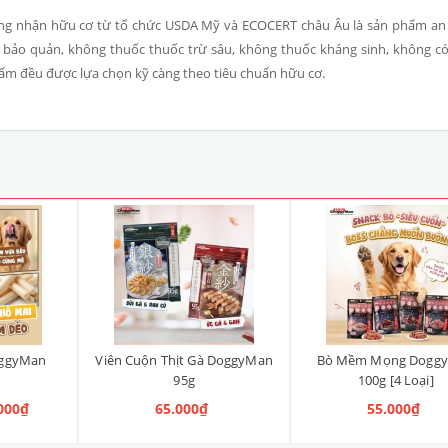
ứng nhận hữu cơ từ tổ chức USDA Mỹ và ECOCERT châu Âu là sản phẩm an
 bảo quản, không thuốc thuốc trừ sâu, không thuốc kháng sinh, không c
hẩm đều được lựa chọn kỹ càng theo tiêu chuẩn hữu cơ.
oggyMan
Viên Cuộn Thịt Gà DoggyMan
Bò Mềm Mọng Dogg
95g
100g [4 Loại]
.000₫
65.000₫
55.000₫