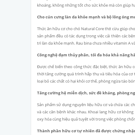
khoáng, không những tốt cho sức khỏe mà còn giúp hạ
Cho cún cưng làn da khỏe mạnh và bộ lông óng m
Thức ăn hữu cơ cho chó Natural Core thịt cừu giúp ch
sản phẩm đều có tác dụng trong việc cải thiện các bện
trì làn da khỏe mạnh. Rau bina chưa nhiều vitamin A v
Công nghệ đạm thủy phân, tối đa hóa khả năng h
Được chế biến theo công thức đặc biệt, thức ăn hữu c
thời tăng cường quá trình hấp thụ và tiêu hóa của cơ
loại bỏ các chất có hại khỏi cơ thể, phòng ngừa táo b
Tăng cường hệ miễn dịch, sức đề kháng, phòng ng
Sản phẩm sử dụng nguyên liệu hữu cơ và chứa các ch
và các căn bệnh khác nhau. Khoai lang hữu cơ không 
oxy hóa cùng hiệu quả tuyệt vời trong việc phòng chố
Thành phần hữu cơ tự nhiên đã được chứng nhậ