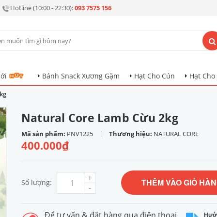
Hotline (10:00 - 22:30):
093 7575 156
ới
Bánh Snack Xương Gặm
Hạt Cho Cún
Hạt Cho
kg
Natural Core Lamb Cừu 2kg
|
Mã sản phẩm:
PNV1225
Thương hiệu:
NATURAL CORE
400.000₫
+
THÊM VÀO GIỎ HÀ
Số lượng:
-
Để tư vấn & đặt hàng qua điện thoại
Hướ