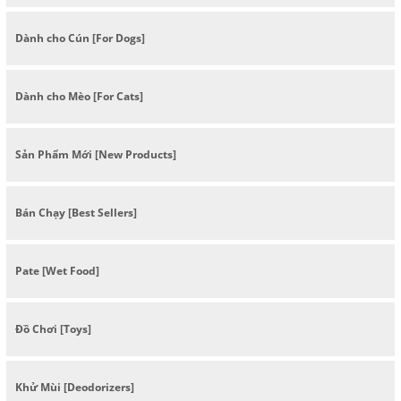
Dành cho Cún [For Dogs]
Dành cho Mèo [For Cats]
Sản Phẩm Mới [New Products]
Bán Chạy [Best Sellers]
Pate [Wet Food]
Đồ Chơi [Toys]
Khử Mùi [Deodorizers]