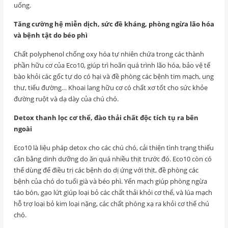
uống.
Tăng cường hệ miễn dịch, sức đề kháng, phòng ngừa lão hóa
và bệnh tật do béo phì
Chất polyphenol chống oxy hóa tự nhiên chứa trong các thành
phần hữu cơ của Eco10, giúp trì hoãn quá trình lão hóa, bảo vệ tế
bào khỏi các gốc tự do có hại và đề phòng các bệnh tim mạch, ung
thư, tiểu đường… Khoai lang hữu cơ có chất xơ tốt cho sức khỏe
đường ruột và dạ dày của chú chó.
Detox thanh lọc cơ thể, đào thải chất độc tích tụ ra bên
ngoài
Eco10 là liệu pháp detox cho các chú chó, cải thiện tình trạng thiếu
cân bằng dinh dưỡng do ăn quá nhiều thịt trước đó. Eco10 còn có
thể dùng để điều trị các bệnh do dị ứng với thịt, đề phòng các
bệnh của chó do tuổi già và béo phì. Yến mạch giúp phòng ngừa
táo bón, gạo lứt giúp loại bỏ các chất thải khỏi cơ thể, và lúa mạch
hỗ trợ loại bỏ kim loại nặng, các chất phóng xạ ra khỏi cơ thể chú
chó.