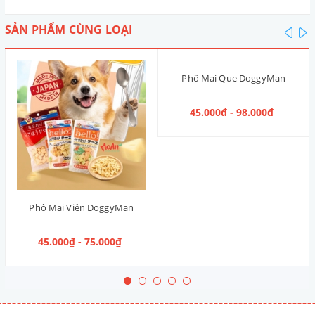
SẢN PHẨM CÙNG LOẠI
pre
n
Phô Mai Que DoggyMan
45.000₫ - 98.000₫
Phô Mai Viên DoggyMan
45.000₫ - 75.000₫