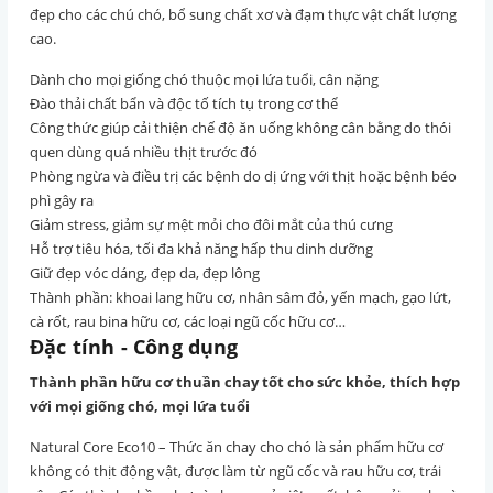
đẹp cho các chú chó, bổ sung chất xơ và đạm thực vật chất lượng
cao.
Dành cho mọi giống chó thuộc mọi lứa tuổi, cân nặng
Đào thải chất bẩn và độc tố tích tụ trong cơ thể
Công thức giúp cải thiện chế độ ăn uống không cân bằng do thói
quen dùng quá nhiều thịt trước đó
Phòng ngừa và điều trị các bệnh do dị ứng với thịt hoặc bệnh béo
phì gây ra
Giảm stress, giảm sự mệt mỏi cho đôi mắt của thú cưng
Hỗ trợ tiêu hóa, tối đa khả năng hấp thu dinh dưỡng
Giữ đẹp vóc dáng, đẹp da, đẹp lông
Thành phần: khoai lang hữu cơ, nhân sâm đỏ, yến mạch, gạo lứt,
cà rốt, rau bina hữu cơ, các loại ngũ cốc hữu cơ…
Đặc tính - Công dụng
Thành phần hữu cơ thuần chay tốt cho sức khỏe, thích hợp
với mọi giống chó, mọi lứa tuổi
Natural Core Eco10 – Thức ăn chay cho chó là sản phẩm hữu cơ
không có thịt động vật, được làm từ ngũ cốc và rau hữu cơ, trái