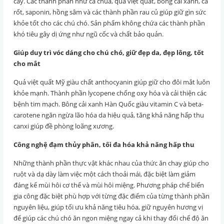
cây. Các thành phần như cà chua, quả việt quất, bông cải xanh, cà
rốt, saponin, hồng sâm và các thành phần rau củ giúp giữ gìn sức
khỏe tốt cho các chú chó. Sản phẩm không chứa các thành phần
khó tiêu gây dị ứng như ngũ cốc và chất bảo quản.
Giúp duy trì vóc dáng cho chú chó, giữ đẹp da, đẹp lông, tốt
cho mắt
Quả việt quất Mỹ giàu chất anthocyanin giúp giữ cho đôi mắt luôn
khỏe mạnh. Thành phần lycopene chống oxy hóa và cải thiện các
bệnh tim mạch. Bông cải xanh Hàn Quốc giàu vitamin C và beta-
carotene ngăn ngừa lão hóa da hiệu quả, tăng khả năng hấp thu
canxi giúp đề phòng loãng xương.
Công nghệ đạm thủy phân, tối đa hóa khả năng hấp thu
Những thành phần thực vật khác nhau của thức ăn chay giúp cho
ruột và dạ dày làm việc một cách thoải mái, đặc biệt làm giảm
đáng kể mùi hôi cơ thể và mùi hôi miệng. Phương pháp chế biến
gia công đặc biệt phù hợp với từng đặc điểm của từng thành phần
nguyên liệu, giúp tối ưu khả năng tiêu hóa, giữ nguyên hương vị
để giúp các chú chó ăn ngon miệng ngay cả khi thay đổi chế độ ăn