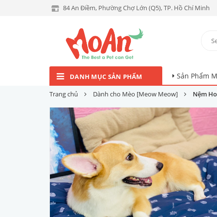
84 An Điềm, Phường Chợ Lớn (Q5), TP. Hồ Chí Minh
Sản Phẩm M
DANH MỤC SẢN PHẨM
Trang chủ
Dành cho Mèo [Meow Meow]
Nệm Hoạ