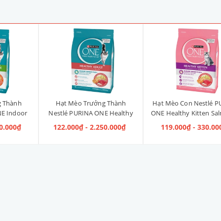
g Thành
Hạt Mèo Trưởng Thành
Hạt Mèo Con Nestlé P
E Indoor
Nestlé PURINA ONE Healthy
ONE Healthy Kitten Sa
ị Gà]
Adult Salmon & Tuna [Vị Cá
Tuna [Vị Cá Hồi & Cá
40.000₫
122.000₫ - 2.250.000₫
119.000₫ - 330.00
Hồi & Cá Ngừ]