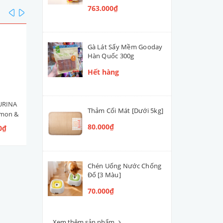
763.000₫
prev
next
Gà Lát Sấy Mềm Gooday
Hàn Quốc 300g
Hết hàng
URINA
Hạt Mèo Con Nestlé PURINA
Men Tiêu Hóa Hỗ Trợ Đườ
Thảm Cối Mát [Dưới 5kg]
lmon &
ONE Healthy Kitten [Vị Gà]
Ruột Cún Mèo VETACTIV
 Ngừ]
Synbiotic Boost Úc 70g
80.000₫
0₫
109.000₫ - 300.000₫
420.000₫
Chén Uống Nước Chống
Đổ [3 Màu]
70.000₫
Xem thêm sản phẩm