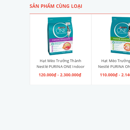
SẢN PHẨM CÙNG LOẠI
Liền Quần Dưa
Hạt Mèo Trưởng Thành
Hạt Mèo Trưởn
ize 4XL] 2kg -
Nestlé PURINA ONE Indoor
Nestlé PURINA ON
kg
Advantage Salmon & Tuna [Vị
Advantage [V
 100.000₫
120.000₫ - 2.300.000₫
110.000₫ - 2.1
Cá Hồi & Cá Ngừ]