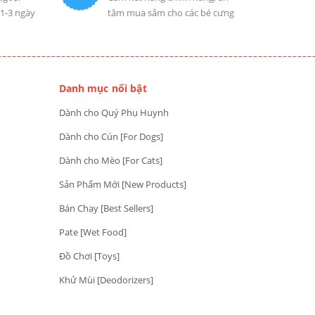
 1-3 ngày
tâm mua sắm cho các bé cưng
Danh mục nổi bật
Dành cho Quý Phụ Huynh
Dành cho Cún [For Dogs]
Dành cho Mèo [For Cats]
Sản Phẩm Mới [New Products]
Bán Chạy [Best Sellers]
Pate [Wet Food]
Đồ Chơi [Toys]
Khử Mùi [Deodorizers]