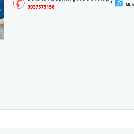
MUA
0937575156