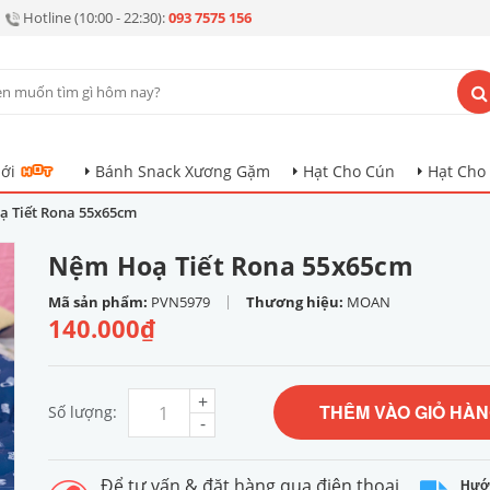
Hotline (10:00 - 22:30):
093 7575 156
ới
Bánh Snack Xương Gặm
Hạt Cho Cún
Hạt Cho
 Tiết Rona 55x65cm
Nệm Hoạ Tiết Rona 55x65cm
|
Mã sản phẩm:
PVN5979
Thương hiệu:
MOAN
140.000₫
+
THÊM VÀO GIỎ HÀ
Số lượng:
-
Để tư vấn & đặt hàng qua điện thoại
Hướ