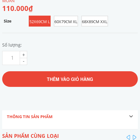
MOAN
110.000₫
Size
52X69CM L
60X79CM XL
68X89CM XXL
Số lượng:
+
-
THÊM VÀO GIỎ HÀNG
THÔNG TIN SẢN PHẨM
SẢN PHẨM CÙNG LOẠI
pre
n