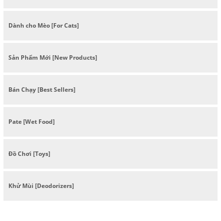
Dành cho Mèo [For Cats]
Sản Phẩm Mới [New Products]
Bán Chạy [Best Sellers]
Pate [Wet Food]
Đồ Chơi [Toys]
Khử Mùi [Deodorizers]