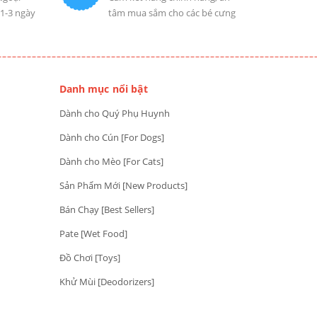
 1-3 ngày
tâm mua sắm cho các bé cưng
Danh mục nổi bật
Dành cho Quý Phụ Huynh
Dành cho Cún [For Dogs]
Dành cho Mèo [For Cats]
Sản Phẩm Mới [New Products]
Bán Chạy [Best Sellers]
Pate [Wet Food]
Đồ Chơi [Toys]
Khử Mùi [Deodorizers]