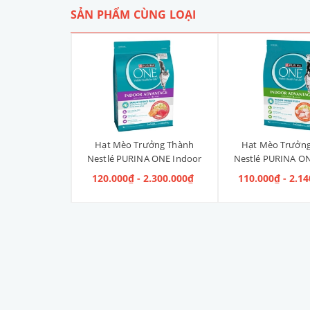
SẢN PHẨM CÙNG LOẠI
Liền Quần Dưa
Hạt Mèo Trưởng Thành
Hạt Mèo Trưởn
ize 4XL] 2kg -
Nestlé PURINA ONE Indoor
Nestlé PURINA ON
kg
Advantage Salmon & Tuna [Vị
Advantage [V
 100.000₫
120.000₫ - 2.300.000₫
110.000₫ - 2.1
Cá Hồi & Cá Ngừ]