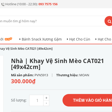
Hotline (10:00 - 22:30):
093 7575 156
ới
Bánh Snack Xương Gặm
Hạt Cho Cún
Hạt Cho
hay Vệ Sinh Mèo CAT021 [49x42cm]
Nhà | Khay Vệ Sinh Mèo CAT021
[49x42cm]
|
Mã sản phẩm:
PVN5913
Thương hiệu:
MOAN
300.000₫
+
THÊM VÀO GIỎ HÀ
Số lượng:
-