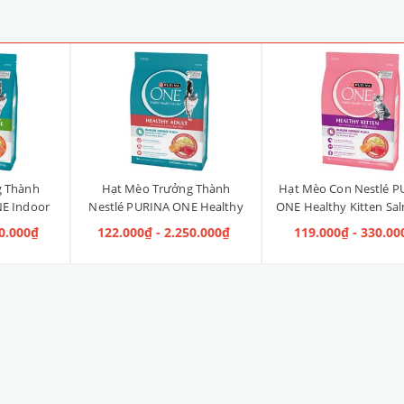
g Thành
Hạt Mèo Trưởng Thành
Hạt Mèo Con Nestlé P
E Indoor
Nestlé PURINA ONE Healthy
ONE Healthy Kitten Sa
ị Gà]
Adult Salmon & Tuna [Vị Cá
Tuna [Vị Cá Hồi & Cá
40.000₫
122.000₫ - 2.250.000₫
119.000₫ - 330.00
Hồi & Cá Ngừ]