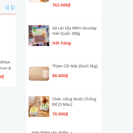
763.000₫
prev
next
Gà Lát Sấy Mềm Gooday
Hàn Quốc 300g
Hết hàng
URINA
Hạt Mèo Con Nestlé PURINA
Men Tiêu Hóa Hỗ Trợ Đườ
Thảm Cối Mát [Dưới 5kg]
lmon &
ONE Healthy Kitten [Vị Gà]
Ruột Cún Mèo VETACTIV
 Ngừ]
Synbiotic Boost Úc 70g
80.000₫
0₫
109.000₫ - 300.000₫
420.000₫
Chén Uống Nước Chống
Đổ [3 Màu]
70.000₫
Xem thêm sản phẩm