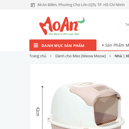
84 An Điềm, Phường Chợ Lớn (Q5), TP. Hồ Chí Minh
Sản Phẩm M
DANH MỤC SẢN PHẨM
Trang chủ
Dành cho Mèo [Meow Meow]
Nhà | K