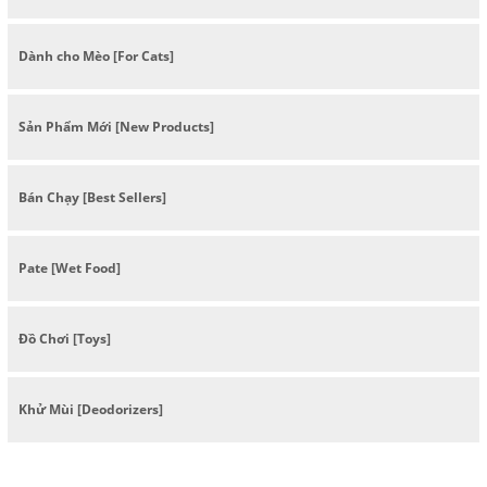
Dành cho Mèo [For Cats]
Sản Phẩm Mới [New Products]
Bán Chạy [Best Sellers]
Pate [Wet Food]
Đồ Chơi [Toys]
Khử Mùi [Deodorizers]