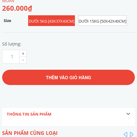
MOAN
260.000₫
Size
DƯỚI 5KG [43X37X43CM]
DƯỚI 15KG [50X42X40CM]
Số lượng:
+
-
THÊM VÀO GIỎ HÀNG
THÔNG TIN SẢN PHẨM
SẢN PHẨM CÙNG LOẠI
pre
n