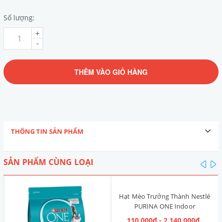
Số lượng:
+
-
THÊM VÀO GIỎ HÀNG
THÔNG TIN SẢN PHẨM
SẢN PHẨM CÙNG LOẠI
pre
n
Hạt Mèo Trưởng Thành Nestlé
PURINA ONE Indoor
Advantage [Vị Gà]
110.000₫ - 2.140.000₫