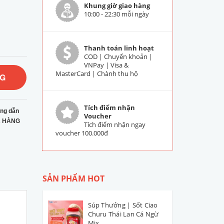
Khung giờ giao hàng
10:00 - 22:30 mỗi ngày
Thanh toán linh hoạt
COD | Chuyển khoản |
VNPay | Visa &
MasterCard | Chành thu hộ
NG
Tích điểm nhận
ng dẫn
Voucher
 HÀNG
Tích điểm nhận ngay
voucher 100.000đ
SẢN PHẨM HOT
Súp Thưởng | Sốt Ciao
Churu Thái Lan Cá Ngừ
Mix...