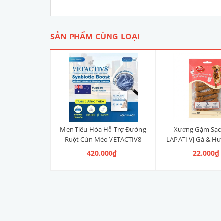
SẢN PHẨM CÙNG LOẠI
Liền Quần Dưa
Men Tiêu Hóa Hỗ Trợ Đường
Xương Gặm Sạc
ize 4XL] 2kg -
Ruột Cún Mèo VETACTIV8
LAPATI Vị Gà & Hư
kg
Synbiotic Boost Úc 70g
Xương)
 100.000₫
420.000₫
22.000₫