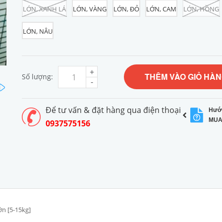
LỚN, XANH LÁ
LỚN, VÀNG
LỚN, ĐỎ
LỚN, CAM
LỚN, HỒNG
LỚN, NÂU
+
THÊM VÀO GIỎ HÀ
Số lượng:
-
next
Để tư vấn & đặt hàng qua điện thoại
Hướ
MUA
0937575156
ớn [5-15kg]