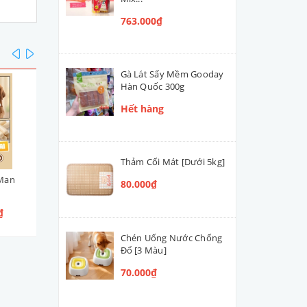
763.000₫
prev
next
Gà Lát Sấy Mềm Gooday
Hàn Quốc 300g
Hết hàng
Thảm Cối Mát [Dưới 5kg]
Man
Viên Cuộn Thịt Gà DoggyMan
Bò Mềm Mọng DoggyMa
80.000₫
95g
100g [4 Loại]
₫
65.000₫
55.000₫
Chén Uống Nước Chống
Đổ [3 Màu]
70.000₫