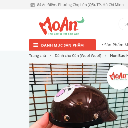
84 An Điềm, Phường Chợ Lớn (Q5), TP. Hồ Chí Minh
Sản Phẩm M
DANH MỤC SẢN PHẨM
Trang chủ
Dành cho Cún [Woof Woof]
Nón Bảo 