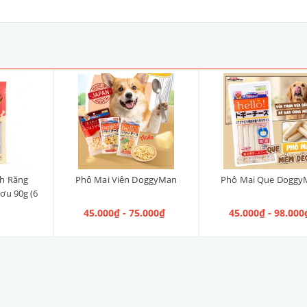
h Răng
Phô Mai Viên DoggyMan
Phô Mai Que Doggy
ơu 90g (6
45.000₫ - 75.000₫
45.000₫ - 98.000