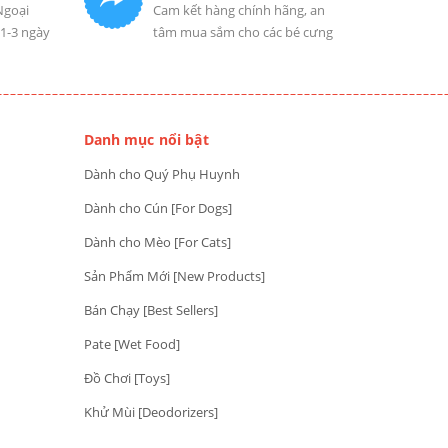
Ngoại
Cam kết hàng chính hãng, an
 1-3 ngày
tâm mua sắm cho các bé cưng
Danh mục nổi bật
Dành cho Quý Phụ Huynh
Dành cho Cún [For Dogs]
Dành cho Mèo [For Cats]
Sản Phẩm Mới [New Products]
Bán Chạy [Best Sellers]
Pate [Wet Food]
Đồ Chơi [Toys]
Khử Mùi [Deodorizers]