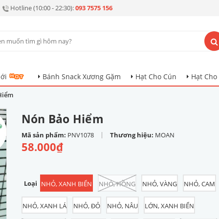
Hotline (10:00 - 22:30):
093 7575 156
ới
Bánh Snack Xương Gặm
Hạt Cho Cún
Hạt Cho
Hiểm
Nón Bảo Hiểm
|
Mã sản phẩm:
PNV1078
Thương hiệu:
MOAN
58.000₫
Loại
NHỎ, XANH BIỂN
NHỎ, HỒNG
NHỎ, VÀNG
NHỎ, CAM
NHỎ, XANH LÁ
NHỎ, ĐỎ
NHỎ, NÂU
LỚN, XANH BIỂN