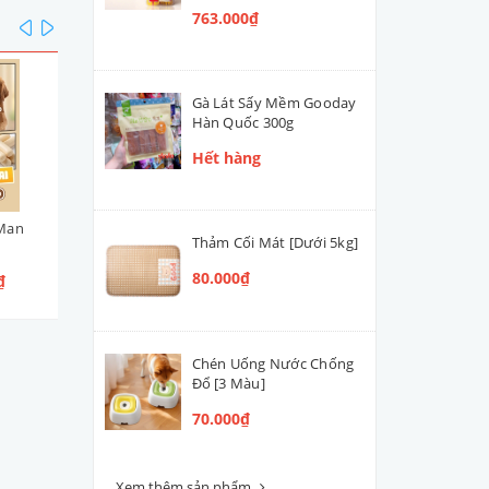
763.000₫
prev
next
Gà Lát Sấy Mềm Gooday
Hàn Quốc 300g
Hết hàng
Man
Viên Cuộn Thịt Gà DoggyMan
Bò Mềm Mọng DoggyMa
Thảm Cối Mát [Dưới 5kg]
95g
100g [4 Loại]
80.000₫
₫
65.000₫
55.000₫
Chén Uống Nước Chống
Đổ [3 Màu]
70.000₫
Xem thêm sản phẩm