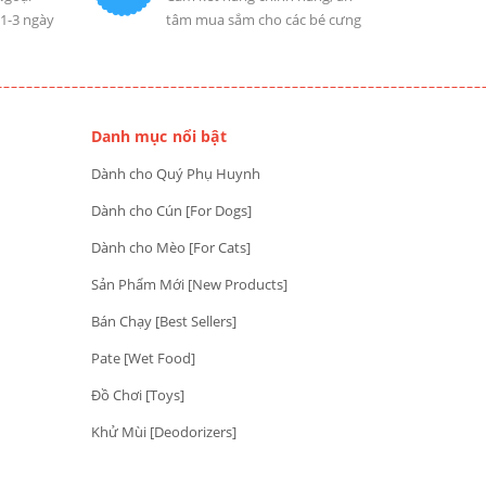
 1-3 ngày
tâm mua sắm cho các bé cưng
Danh mục nổi bật
Dành cho Quý Phụ Huynh
Dành cho Cún [For Dogs]
Dành cho Mèo [For Cats]
Sản Phẩm Mới [New Products]
Bán Chạy [Best Sellers]
Pate [Wet Food]
Đồ Chơi [Toys]
Khử Mùi [Deodorizers]