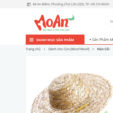
84 An Điềm, Phường Chợ Lớn (Q5), TP. Hồ Chí Minh
Sản Phẩm M
DANH MỤC SẢN PHẨM
Trang chủ
Dành cho Cún [Woof Woof]
Nón Cối