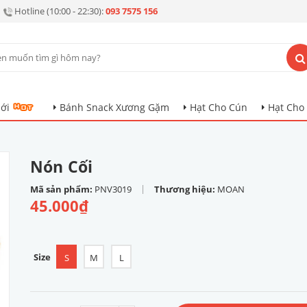
Hotline (10:00 - 22:30):
093 7575 156
ới
Bánh Snack Xương Gặm
Hạt Cho Cún
Hạt Cho
Nón Cối
|
Mã sản phẩm:
PNV3019
Thương hiệu:
MOAN
45.000₫
Size
S
M
L