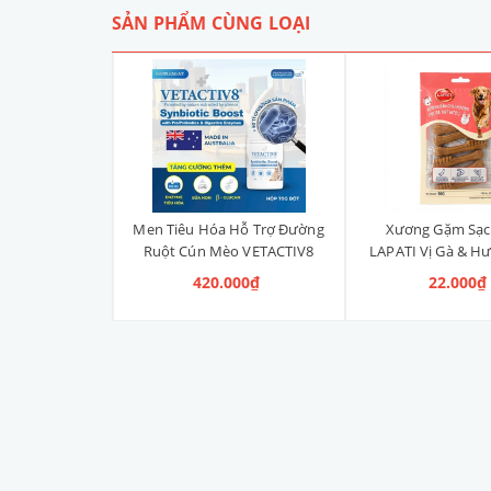
SẢN PHẨM CÙNG LOẠI
Liền Quần Dưa
Men Tiêu Hóa Hỗ Trợ Đường
Xương Gặm Sạc
ize 4XL] 2kg -
Ruột Cún Mèo VETACTIV8
LAPATI Vị Gà & Hư
kg
Synbiotic Boost Úc 70g
Xương)
 100.000₫
420.000₫
22.000₫