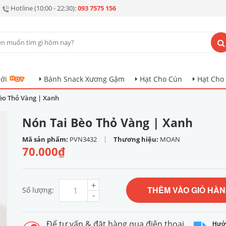
Hotline (10:00 - 22:30):
093 7575 156
ới
Bánh Snack Xương Gặm
Hạt Cho Cún
Hạt Cho
èo Thỏ Vàng | Xanh
Nón Tai Bèo Thỏ Vàng | Xanh
|
Mã sản phẩm:
PVN3432
Thương hiệu:
MOAN
70.000₫
+
THÊM VÀO GIỎ HÀ
Số lượng:
-
Để tư vấn & đặt hàng qua điện thoại
Hướ