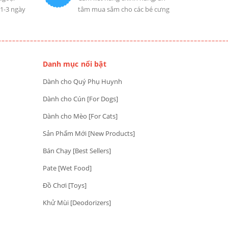
 1-3 ngày
tâm mua sắm cho các bé cưng
Danh mục nổi bật
Dành cho Quý Phụ Huynh
Dành cho Cún [For Dogs]
Dành cho Mèo [For Cats]
Sản Phẩm Mới [New Products]
Bán Chạy [Best Sellers]
Pate [Wet Food]
Đồ Chơi [Toys]
Khử Mùi [Deodorizers]