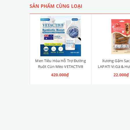
SẢN PHẨM CÙNG LOẠI
Liền Quần Dưa
Men Tiêu Hóa Hỗ Trợ Đường
Xương Gặm Sạc
ize 4XL] 2kg -
Ruột Cún Mèo VETACTIV8
LAPATI Vị Gà & Hư
kg
Synbiotic Boost Úc 70g
Xương)
 100.000₫
420.000₫
22.000₫