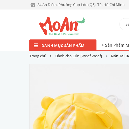
84 An Điềm, Phường Chợ Lớn (Q5), TP. Hồ Chí Minh
Sản Phẩm M
DANH MỤC SẢN PHẨM
Trang chủ
Dành cho Cún [Woof Woof]
Nón Tai B