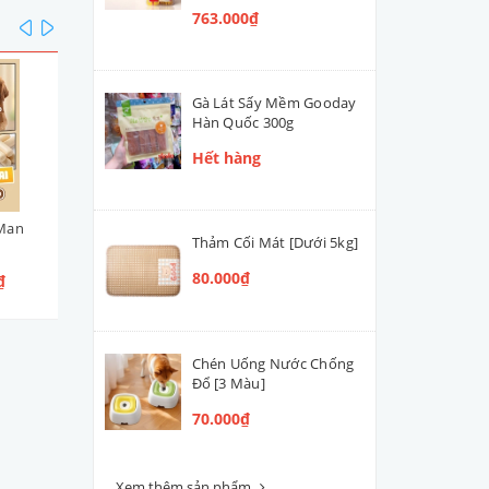
763.000₫
prev
next
Gà Lát Sấy Mềm Gooday
Hàn Quốc 300g
Hết hàng
Man
Viên Cuộn Thịt Gà DoggyMan
Bò Mềm Mọng DoggyMa
Thảm Cối Mát [Dưới 5kg]
95g
100g [4 Loại]
80.000₫
₫
65.000₫
55.000₫
Chén Uống Nước Chống
Đổ [3 Màu]
70.000₫
Xem thêm sản phẩm