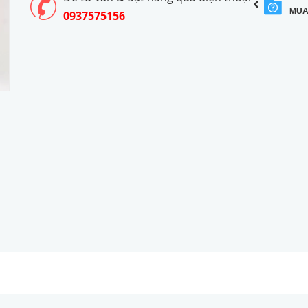
MUA
0937575156