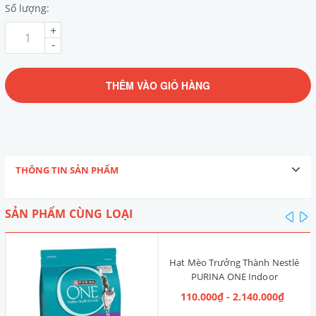
Số lượng:
+
-
THÊM VÀO GIỎ HÀNG
THÔNG TIN SẢN PHẨM
SẢN PHẨM CÙNG LOẠI
pre
n
Hạt Mèo Trưởng Thành Nestlé
PURINA ONE Indoor
Advantage [Vị Gà]
110.000₫ - 2.140.000₫