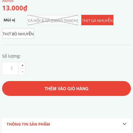
AMNA
13.000₫
Mùi vị
CÁ HỒI & GÀ (DẠNG THẠCH)
THỊT GÀ NHUYỄN
THỊT BÒ NHUYỄN
Số lượng:
+
-
THÊM VÀO GIỎ HÀNG
THÔNG TIN SẢN PHẨM