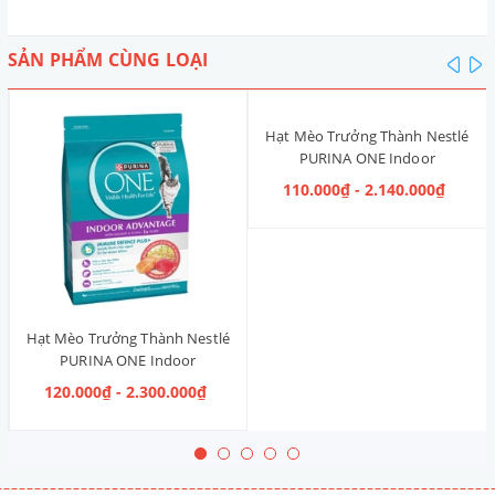
SẢN PHẨM CÙNG LOẠI
pre
n
Hạt Mèo Trưởng Thành Nestlé
PURINA ONE Indoor
Advantage [Vị Gà]
110.000₫ - 2.140.000₫
Hạt Mèo Trưởng Thành Nestlé
PURINA ONE Indoor
Advantage Salmon & Tuna [Vị
120.000₫ - 2.300.000₫
Cá Hồi & Cá Ngừ]