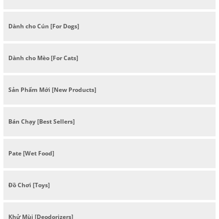
Dành cho Cún [For Dogs]
Dành cho Mèo [For Cats]
Sản Phẩm Mới [New Products]
Bán Chạy [Best Sellers]
Pate [Wet Food]
Đồ Chơi [Toys]
Khử Mùi [Deodorizers]