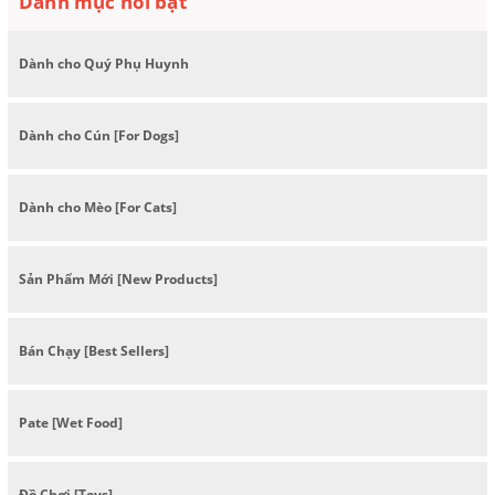
Danh mục nổi bật
Dành cho Quý Phụ Huynh
Dành cho Cún [For Dogs]
Dành cho Mèo [For Cats]
Sản Phẩm Mới [New Products]
Bán Chạy [Best Sellers]
Pate [Wet Food]
Đồ Chơi [Toys]