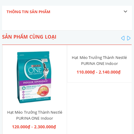
THÔNG TIN SẢN PHẨM
SẢN PHẨM CÙNG LOẠI
pre
n
Hạt Mèo Trưởng Thành Nestlé
PURINA ONE Indoor
Advantage [Vị Gà]
110.000₫ - 2.140.000₫
Hạt Mèo Trưởng Thành Nestlé
PURINA ONE Indoor
Advantage Salmon & Tuna [Vị
120.000₫ - 2.300.000₫
Cá Hồi & Cá Ngừ]