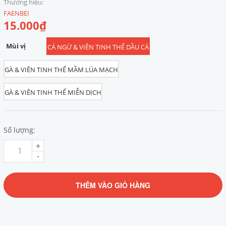
Thương hiệu:
FAENBEI
15.000₫
Mùi vị
CÁ NGỪ & VIÊN TINH THỂ DẦU CÁ
GÀ & VIÊN TINH THỂ MẦM LÚA MẠCH
GÀ & VIÊN TINH THỂ MIỄN DỊCH
Số lượng:
+
-
THÊM VÀO GIỎ HÀNG