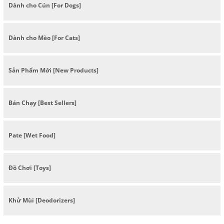
Dành cho Cún [For Dogs]
Dành cho Mèo [For Cats]
Sản Phẩm Mới [New Products]
Bán Chạy [Best Sellers]
Pate [Wet Food]
Đồ Chơi [Toys]
Khử Mùi [Deodorizers]