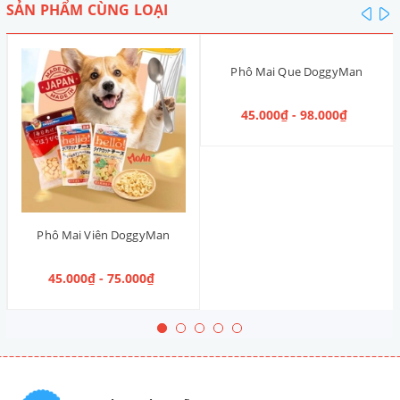
SẢN PHẨM CÙNG LOẠI
pre
n
Phô Mai Que DoggyMan
45.000₫ - 98.000₫
Phô Mai Viên DoggyMan
45.000₫ - 75.000₫