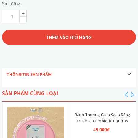
Số lượng:
+
-
THÊM VÀO GIỎ HÀNG
THÔNG TIN SẢN PHẨM
SẢN PHẨM CÙNG LOẠI
pre
n
Bánh Thưởng Gum Sạch Răng
FreshTap Probiotic Churros
Hàn Quốc 36g [4 Vị]
45.000₫