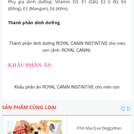
Phụ gia dinh dưỡng: Vitamin D3, E1 (Sắt), E2 (I ốt), E4
(Đồng), E5 (Mangan), E6 (Kẽm).
Thành phần dinh dưỡng
Thành phần dinh dưỡng ROYAL CANIN INSTINTIVE cho mèo
con (ảnh: ROYAL CANIN)
KHẨU PHẦN ĂN
Khẩu phần ăn ROYAL CANIN INSTINTIVE cho mèo con
SẢN PHẨM CÙNG LOẠI
pre
n
Phô Mai Que DoggyMan