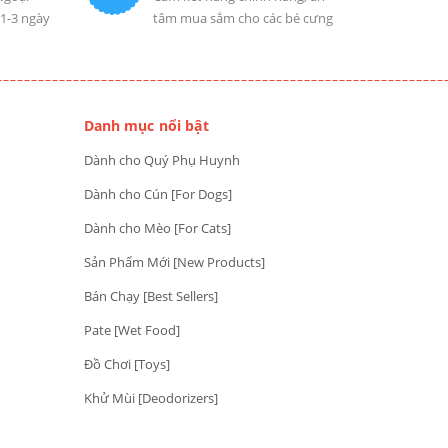
 1-3 ngày
tâm mua sắm cho các bé cưng
Danh mục nổi bật
Dành cho Quý Phụ Huynh
Dành cho Cún [For Dogs]
Dành cho Mèo [For Cats]
Sản Phẩm Mới [New Products]
Bán Chạy [Best Sellers]
Pate [Wet Food]
Đồ Chơi [Toys]
Khử Mùi [Deodorizers]