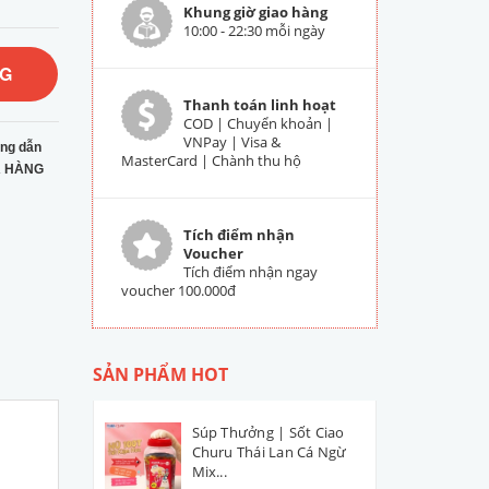
Khung giờ giao hàng
10:00 - 22:30 mỗi ngày
NG
Thanh toán linh hoạt
COD | Chuyển khoản |
VNPay | Visa &
ng dẫn
MasterCard | Chành thu hộ
 HÀNG
Tích điểm nhận
Voucher
Tích điểm nhận ngay
voucher 100.000đ
SẢN PHẨM HOT
Súp Thưởng | Sốt Ciao
Churu Thái Lan Cá Ngừ
Mix...