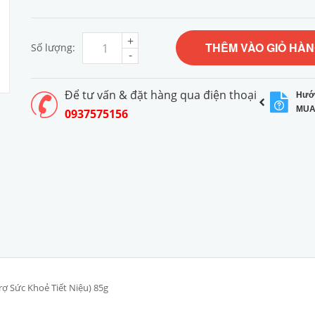
+
THÊM VÀO GIỎ HÀ
Số lượng:
-
Để tư vấn & đặt hàng qua điện thoại
Hướ
MUA
0937575156
 Sức Khoẻ Tiết Niệu) 85g