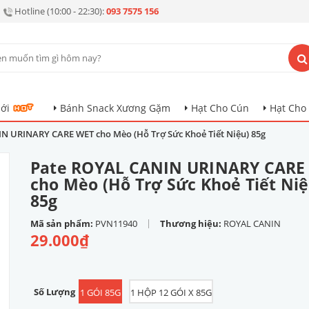
Hotline (10:00 - 22:30):
093 7575 156
ới
Bánh Snack Xương Gặm
Hạt Cho Cún
Hạt Cho
N URINARY CARE WET cho Mèo (Hỗ Trợ Sức Khoẻ Tiết Niệu) 85g
Pate ROYAL CANIN URINARY CARE
cho Mèo (Hỗ Trợ Sức Khoẻ Tiết Niệ
85g
|
Mã sản phẩm:
PVN11940
Thương hiệu:
ROYAL CANIN
29.000₫
Số Lượng
1 GÓI 85G
1 HỘP 12 GÓI X 85G