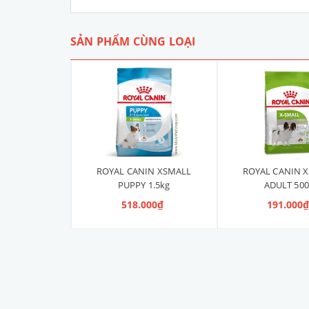
SẢN PHẨM CÙNG LOẠI
IN XSMALL
ROYAL CANIN XSMALL
ROYAL CANIN 
 500g
PUPPY 1.5kg
ADULT 500
000₫
518.000₫
191.000