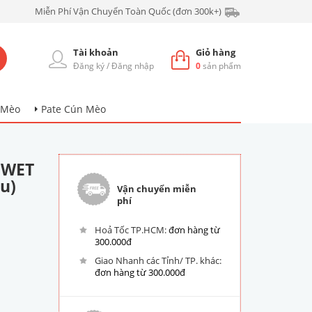
Miễn Phí Vận Chuyển Toàn Quốc (đơn 300k+)
Tài khoản
Giỏ hàng
Đăng ký
/
Đăng nhập
0
sản phẩm
 Mèo
Pate Cún Mèo
 WET
u)
Vận chuyển miễn
phí
Hoả Tốc TP.HCM:
đơn hàng từ
300.000đ
Giao Nhanh các Tỉnh/ TP. khác:
đơn hàng từ 300.000đ