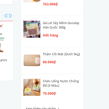
763.000₫
prev
next
Gà Lát Sấy Mềm Gooday
Hàn Quốc 300g
Hết hàng
Thảm Cối Mát [Dưới 5kg]
UPPY
ROYAL CANIN MINI PUPPY
ROYAL CANIN MINI PUPP
80.000₫
2kg
8kg
556.000₫
1.898.000₫
Chén Uống Nước Chống
Đổ [3 Màu]
70.000₫
Xem thêm sản phẩm