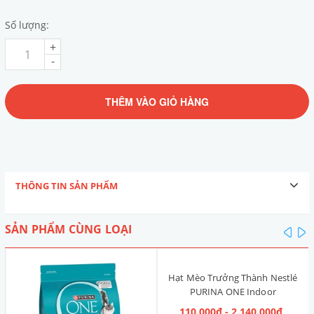
Số lượng:
+
-
THÊM VÀO GIỎ HÀNG
THÔNG TIN SẢN PHẨM
SẢN PHẨM CÙNG LOẠI
pre
n
Hạt Mèo Trưởng Thành Nestlé
PURINA ONE Indoor
Advantage [Vị Gà]
110.000₫ - 2.140.000₫